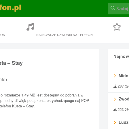
FON
NAJNOWSZE DZWONKI NA TELEFON
Najnow
ta – Stay
Midni
ote)
287
 o rozmiarze 1.49 MB jest dostępny do pobrania w
Zwod
stąp nudny dźwięk połączenia przychodzącego naj POP
telefon K3eta – Stay.
223
Ludzi