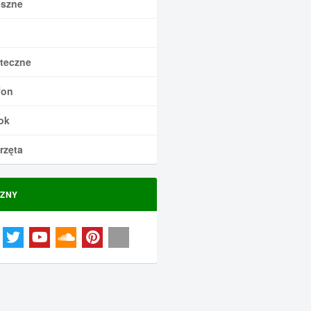
szne
teczne
fon
ok
rzęta
ZNY