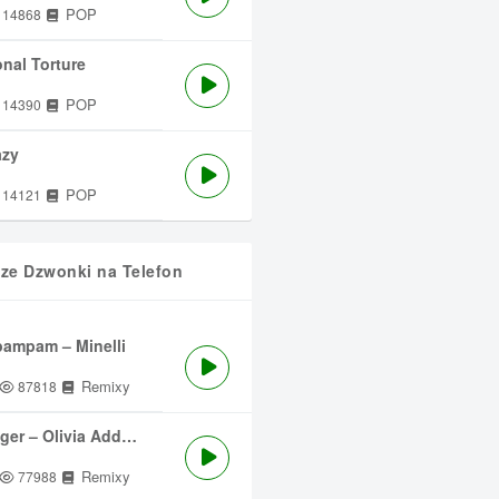
POP
14868
nal Torture
POP
14390
azy
POP
14121
sze Dzwonki na Telefon
ampam – Minelli
Remixy
87818
ger – Olivia Addams
Remixy
77988