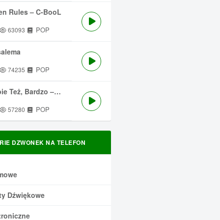
en Rules – C-BooL
POP
63093
salema
POP
74235
 Też, Bardzo – Męskie Granie
POP
57280
RIE DZWONEK NA TELEFON
mowe
ty Dźwiękowe
troniczne