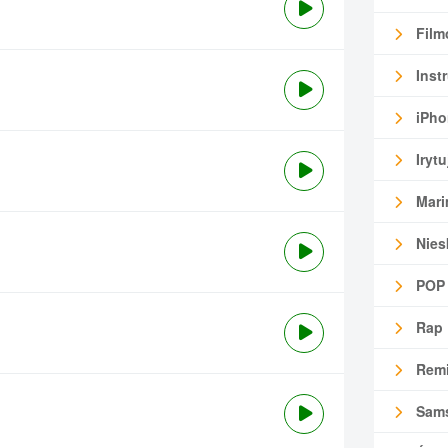
Film
Inst
iPho
Irytu
Mari
Nies
POP
Rap
Remi
Sam