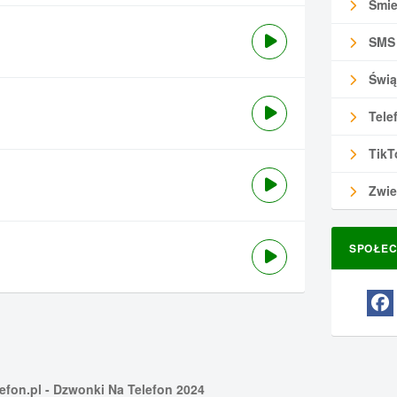
Śmie
SMS
Świą
Tele
TikT
Zwie
SPOŁEC
efon.pl
- Dzwonki Na Telefon 2024