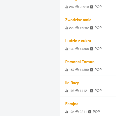
POP
287
22910
Zwodzisz mnie
POP
223
16292
Ludzie z cukru
POP
130
14868
Personal Torture
POP
157
14390
Ile Razy
POP
198
14121
Ferajna
POP
134
9211