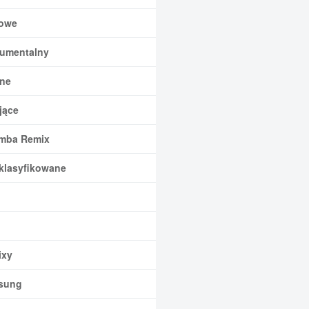
owe
rumentalny
ne
jące
mba Remix
klasyfikowane
xy
sung