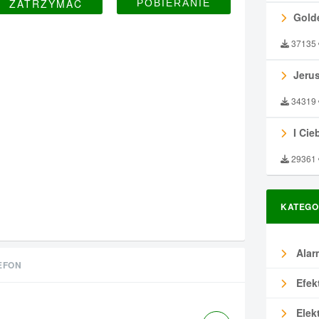
ZATRZYMAĆ
Gold
37135
Jeru
34319
I Ciebie
29361
KATEGO
Alar
EFON
Efek
Elek