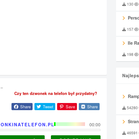
130
Perso
157
Ile R
198
Najlep
 –
Czy ten dzwonek na telefon był przydatny?
Ramp
Share
Tweet
Save
Share
54280
Stran
ONKINATELEFON.PL
00:00
46591