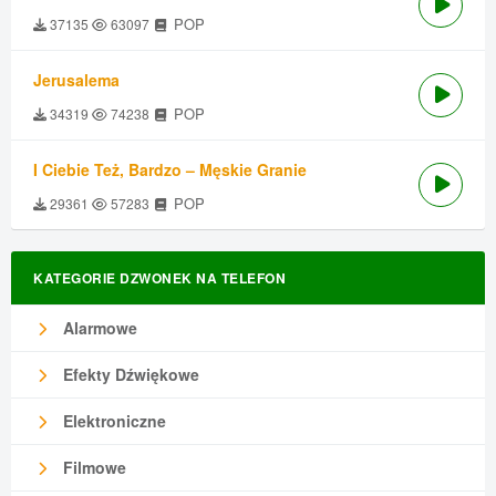
POP
37135
63097
Jerusalema
POP
34319
74238
I Ciebie Też, Bardzo – Męskie Granie
POP
29361
57283
KATEGORIE DZWONEK NA TELEFON
Alarmowe
Efekty Dźwiękowe
Elektroniczne
Filmowe