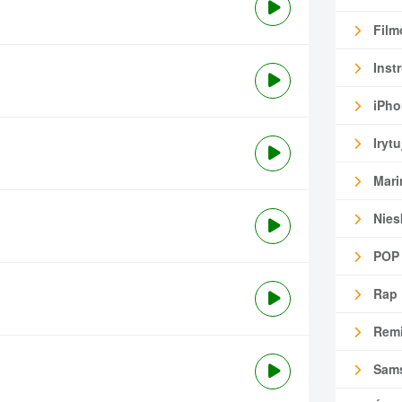
Film
Inst
iPho
Irytu
Mari
Nies
POP
Rap
Remi
Sam