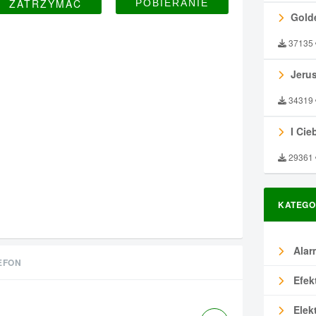
ZATRZYMAĆ
Gold
37135
Jeru
34319
I Ciebie
29361
KATEGO
Alar
EFON
Efek
Elek