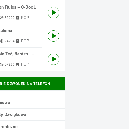
en Rules – C-BooL
POP
63093
salema
POP
74234
 Też, Bardzo – Męskie Granie
POP
57280
RIE DZWONEK NA TELEFON
mowe
ty Dźwiękowe
troniczne