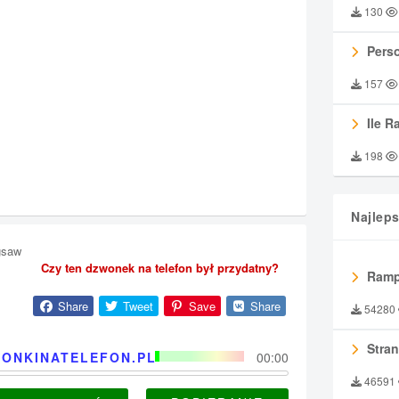
130
Perso
157
Ile R
198
Najlep
gsaw
Czy ten dzwonek na telefon był przydatny?
Ramp
Share
Tweet
Save
Share
54280
Stran
ONKINATELEFON.PL
00:00
46591