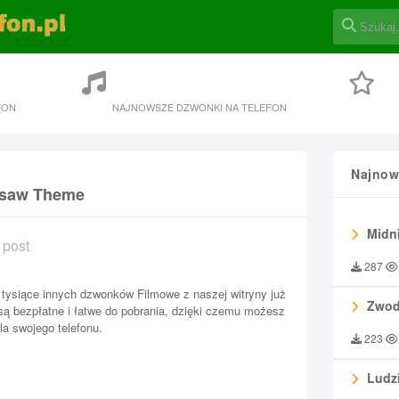
FON
NAJNOWSZE DZWONKI NA TELEFON
Najnow
igsaw Theme
Midni
 post
287
tysiące innych dzwonków Filmowe z naszej witryny już
Zwod
 są bezpłatne i łatwe do pobrania, dzięki czemu możesz
la swojego telefonu.
223
Ludzi