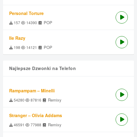
Personal Torture
POP
157
14390
Ile Razy
POP
198
14121
Najlepsze Dzwonki na Telefon
Rampampam – Minelli
Remixy
54280
87816
Stranger – Olivia Addams
Remixy
46591
77988