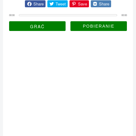
Share
Tweet
Save
Share
00:00
00:00
GRAĆ