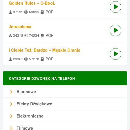
Golden Rules – C-BooL
POP
37135
63093
Jerusalema
POP
34318
74234
I Ciebie Też, Bardzo – Męskie Granie
POP
29361
57278
KATEGORIE DZWONEK NA TELEFON
Alarmowe
Efekty Dźwiękowe
Elektroniczne
Filmowe