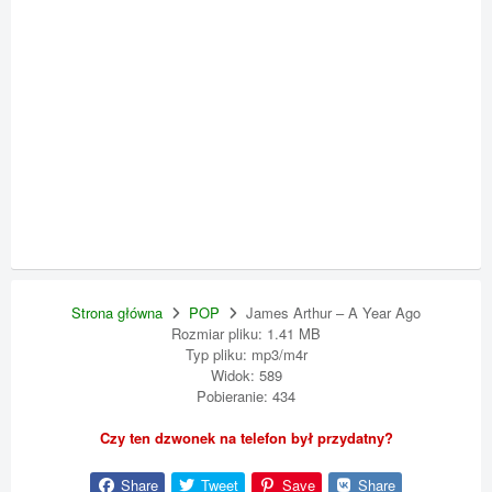
Strona główna
POP
James Arthur – A Year Ago
Rozmiar pliku: 1.41 MB
Typ pliku: mp3/m4r
Widok: 589
Pobieranie: 434
Czy ten dzwonek na telefon był przydatny?
Share
Tweet
Save
Share