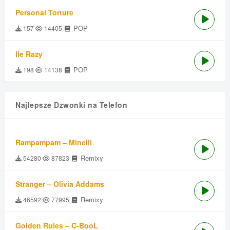
Personal Torture
POP
157
14405
Ile Razy
POP
198
14138
Najlepsze Dzwonki na Telefon
Rampampam – Minelli
Remixy
54280
87823
Stranger – Olivia Addams
Remixy
46592
77995
Golden Rules – C-BooL