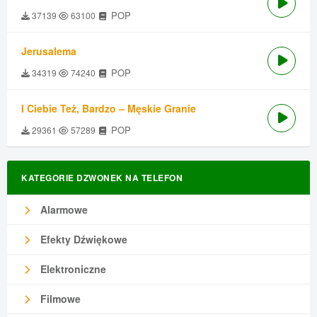
POP
37139
63100
Jerusalema
POP
34319
74240
I Ciebie Też, Bardzo – Męskie Granie
POP
29361
57289
KATEGORIE DZWONEK NA TELEFON
Alarmowe
Efekty Dźwiękowe
Elektroniczne
Filmowe