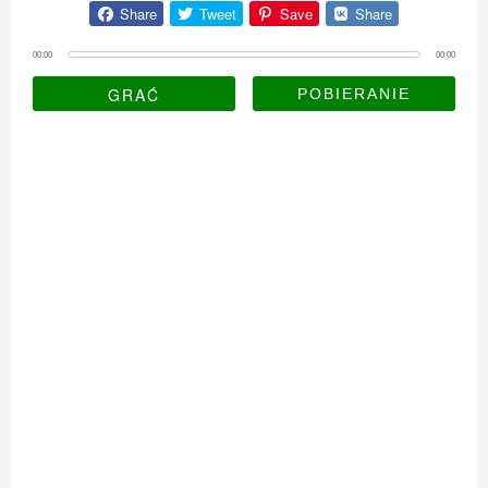
Share
Tweet
Save
Share
00:00
00:00
GRAĆ