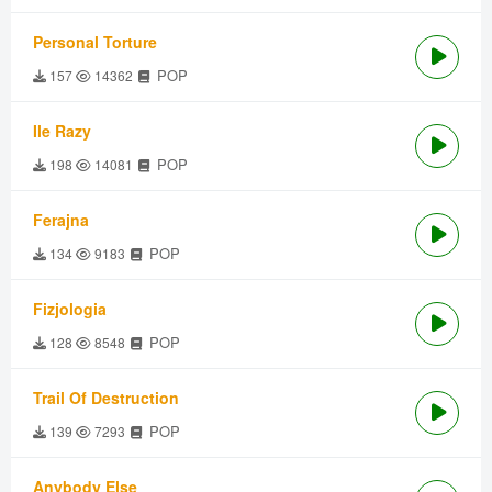
Personal Torture
POP
157
14362
Ile Razy
POP
198
14081
Ferajna
POP
134
9183
Fizjologia
POP
128
8548
Trail Of Destruction
POP
139
7293
Anybody Else