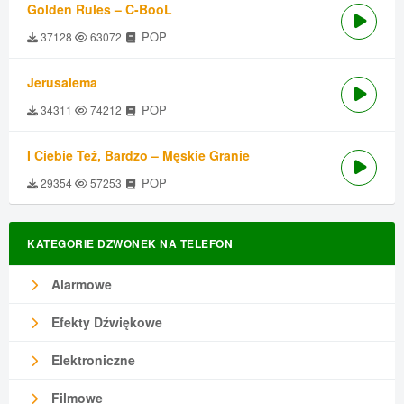
Golden Rules – C-BooL
POP
37128
63072
Jerusalema
POP
34311
74212
I Ciebie Też, Bardzo – Męskie Granie
POP
29354
57253
KATEGORIE DZWONEK NA TELEFON
Alarmowe
Efekty Dźwiękowe
Elektroniczne
Filmowe