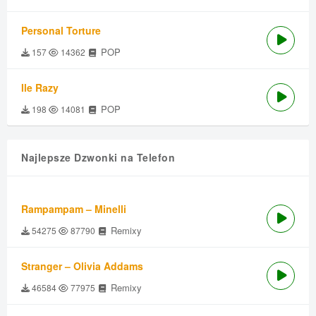
Personal Torture
POP
157
14362
Ile Razy
POP
198
14081
Najlepsze Dzwonki na Telefon
Rampampam – Minelli
Remixy
54275
87790
Stranger – Olivia Addams
Remixy
46584
77975