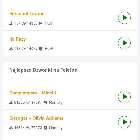
Personal Torture
POP
157
14358
Ile Razy
POP
198
14077
Najlepsze Dzwonki na Telefon
Rampampam – Minelli
Remixy
54275
87787
Stranger – Olivia Addams
Remixy
46584
77973