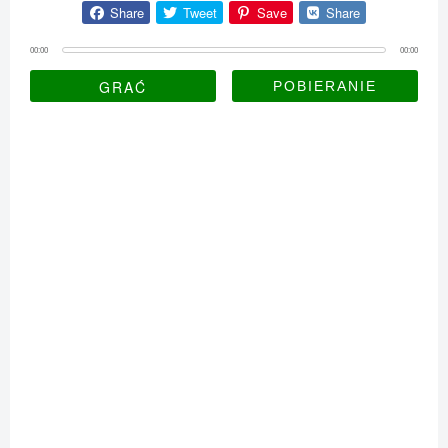
Share
Tweet
Save
Share
00:00
00:00
GRAĆ