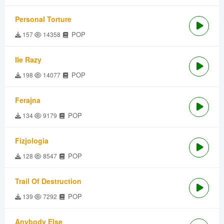
Personal Torture
POP
157
14358
Ile Razy
POP
198
14077
Ferajna
POP
134
9179
Fizjologia
POP
128
8547
Trail Of Destruction
POP
139
7292
Anybody Else