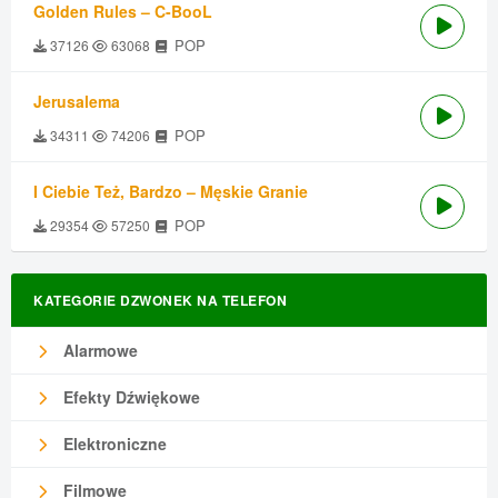
Golden Rules – C-BooL
POP
37126
63068
Jerusalema
POP
34311
74206
I Ciebie Też, Bardzo – Męskie Granie
POP
29354
57250
KATEGORIE DZWONEK NA TELEFON
Alarmowe
Efekty Dźwiękowe
Elektroniczne
Filmowe