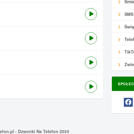
Śmie
SMS
Świą
Tele
TikT
Zwie
SPOŁEC
efon.pl
- Dzwonki Na Telefon 2024