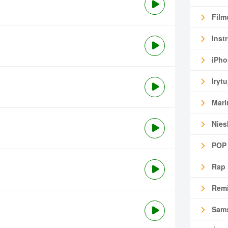
Film
Inst
iPho
Irytu
Mari
Nies
POP
Rap
Remi
Sam