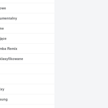
owe
rumentalny
ne
jące
mba Remix
klasyfikowane
xy
sung