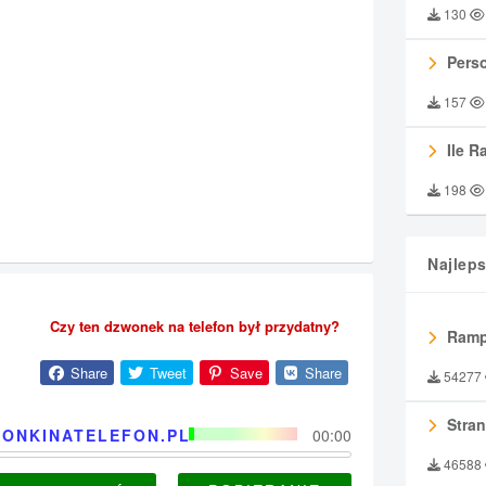
130
Perso
157
Ile R
198
Najlep
Czy ten dzwonek na telefon był przydatny?
Ramp
Share
Tweet
Save
Share
54277
Stran
ONKINATELEFON.PL
00:00
46588