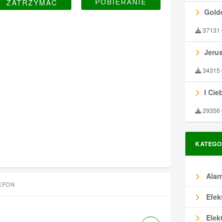
ZATRZYMAĆ
Gold
37131
Jeru
34315
I Ciebie
29356
KATEGO
Alar
EFON
Efek
Elek