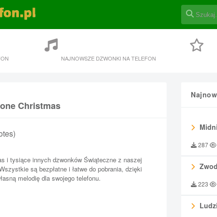
FON
NAJNOWSZE DZWONKI NA TELEFON
Najnow
hone Christmas
Midni
otes)
287
s i tysiące innych dzwonków Świąteczne z naszej
Zwod
 Wszystkie są bezpłatne i łatwe do pobrania, dzięki
asną melodię dla swojego telefonu.
223
Ludzi