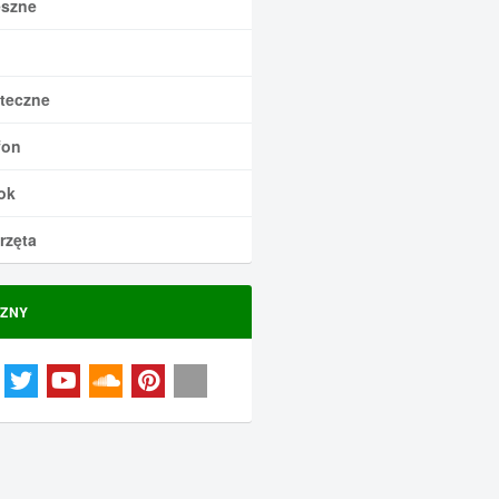
szne
teczne
fon
ok
rzęta
ZNY