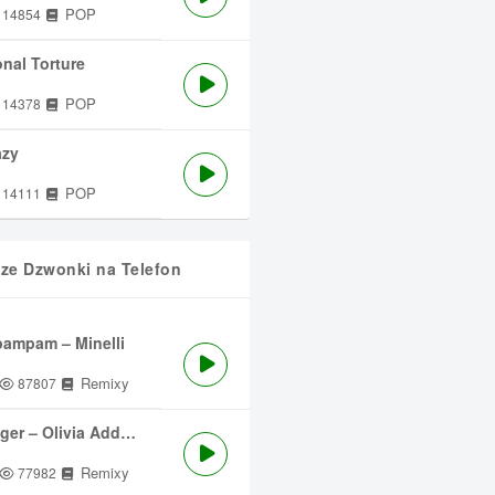
POP
14854
nal Torture
POP
14378
azy
POP
14111
sze Dzwonki na Telefon
ampam – Minelli
Remixy
87807
ger – Olivia Addams
Remixy
77982