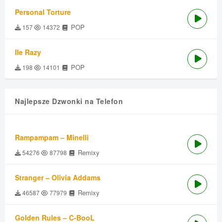
Personal Torture
POP
157
14372
Ile Razy
POP
198
14101
Najlepsze Dzwonki na Telefon
Rampampam – Minelli
Remixy
54276
87798
Stranger – Olivia Addams
Remixy
46587
77979
Golden Rules – C-BooL