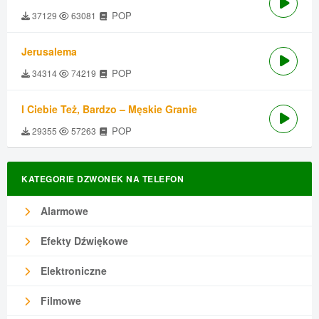
POP
37129
63081
Jerusalema
POP
34314
74219
I Ciebie Też, Bardzo – Męskie Granie
POP
29355
57263
KATEGORIE DZWONEK NA TELEFON
Alarmowe
Efekty Dźwiękowe
Elektroniczne
Filmowe