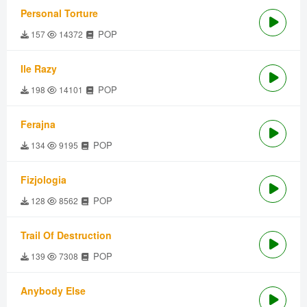
Personal Torture
POP
157
14372
Ile Razy
POP
198
14101
Ferajna
POP
134
9195
Fizjologia
POP
128
8562
Trail Of Destruction
POP
139
7308
Anybody Else