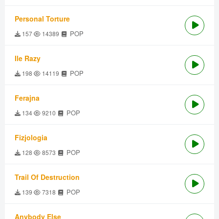
Personal Torture
POP
157
14389
Ile Razy
POP
198
14119
Ferajna
POP
134
9210
Fizjologia
POP
128
8573
Trail Of Destruction
POP
139
7318
Anybody Else