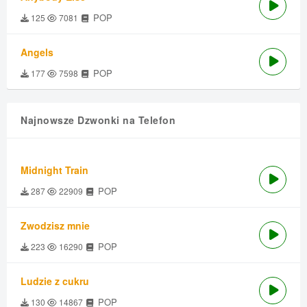
POP
125
7081
Angels
POP
177
7598
Najnowsze Dzwonki na Telefon
Midnight Train
POP
287
22909
Zwodzisz mnie
POP
223
16290
Ludzie z cukru
POP
130
14867