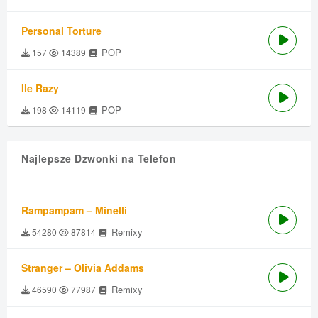
Personal Torture
POP
157
14389
Ile Razy
POP
198
14119
Najlepsze Dzwonki na Telefon
Rampampam – Minelli
Remixy
54280
87814
Stranger – Olivia Addams
Remixy
46590
77987