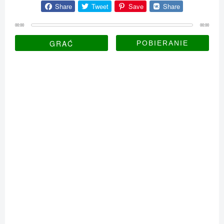
Share
Tweet
Save
Share
00:00
00:00
GRAĆ