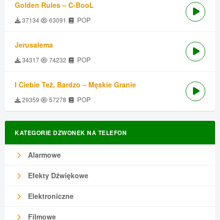
Golden Rules – C-BooL
POP
37134
63091
Jerusalema
POP
34317
74232
I Ciebie Też, Bardzo – Męskie Granie
POP
29359
57278
KATEGORIE DZWONEK NA TELEFON
Alarmowe
Efekty Dźwiękowe
Elektroniczne
Filmowe