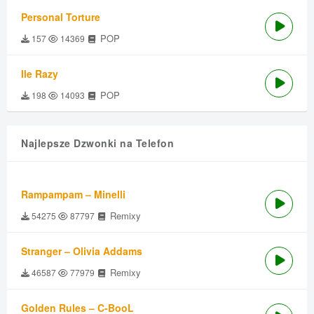
Personal Torture
POP
157
14369
Ile Razy
POP
198
14093
Najlepsze Dzwonki na Telefon
Rampampam – Minelli
Remixy
54275
87797
Stranger – Olivia Addams
Remixy
46587
77979
Golden Rules – C-BooL