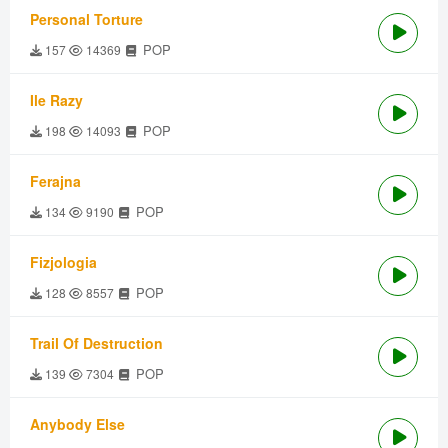
Personal Torture
POP
157
14369
Ile Razy
POP
198
14093
Ferajna
POP
134
9190
Fizjologia
POP
128
8557
Trail Of Destruction
POP
139
7304
Anybody Else