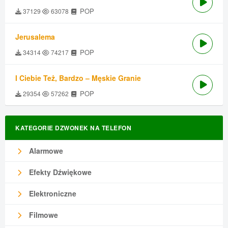
POP
37129
63078
Jerusalema
POP
34314
74217
I Ciebie Też, Bardzo – Męskie Granie
POP
29354
57262
KATEGORIE DZWONEK NA TELEFON
Alarmowe
Efekty Dźwiękowe
Elektroniczne
Filmowe