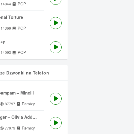
POP
14844
nal Torture
POP
14369
azy
POP
14093
sze Dzwonki na Telefon
ampam – Minelli
Remixy
87797
ger – Olivia Addams
Remixy
77979