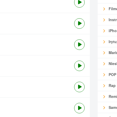
Film
Inst
iPho
Irytu
Mari
Nies
POP
Rap
Remi
Sam