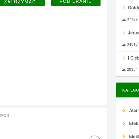
ZATRZYMAĆ
Gold
37129
Jeru
34313
I Ciebie
29354
KATEGO
Alar
EFON
Efek
Elek