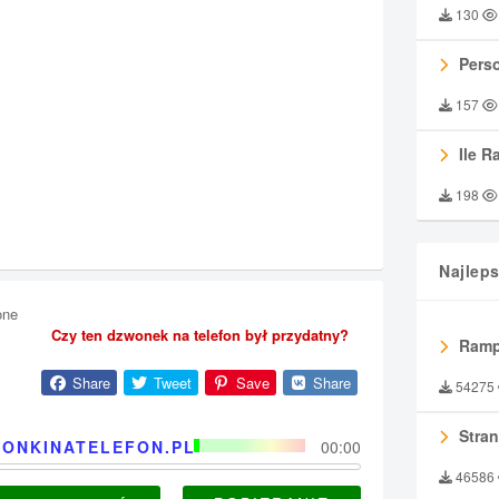
130
Perso
157
Ile R
198
Najlep
one
Czy ten dzwonek na telefon był przydatny?
Ramp
Share
Tweet
Save
Share
54275
Stran
ONKINATELEFON.PL
00:00
46586