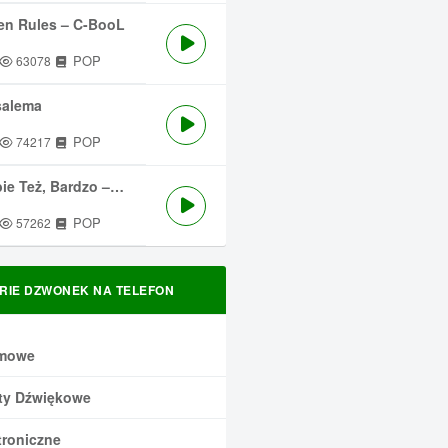
en Rules – C-BooL
POP
63078
salema
POP
74217
 Też, Bardzo – Męskie Granie
POP
57262
RIE DZWONEK NA TELEFON
mowe
ty Dźwiękowe
troniczne