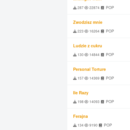
POP
287
22874
Zwodzisz mnie
POP
223
16264
Ludzie z cukru
POP
130
14844
Personal Torture
POP
157
14369
Ile Razy
POP
198
14093
Ferajna
POP
134
9190