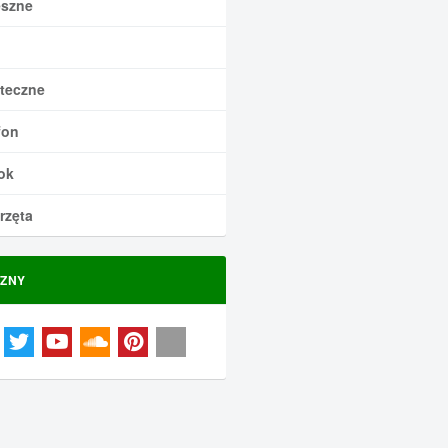
szne
teczne
fon
ok
rzęta
ZNY