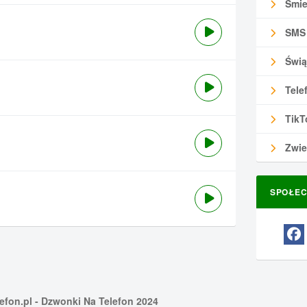
Śmie
SMS
Świą
Tele
TikT
Zwie
SPOŁEC
efon.pl
- Dzwonki Na Telefon 2024