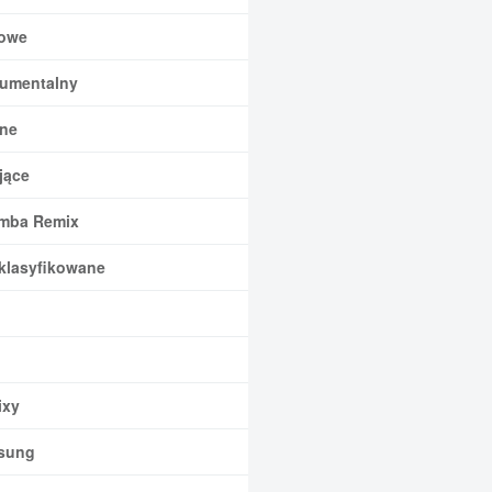
owe
rumentalny
ne
jące
mba Remix
klasyfikowane
xy
sung