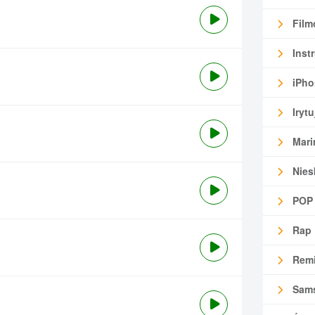
Film
Inst
iPho
Irytu
Mari
Nies
POP
Rap
Remi
Sam