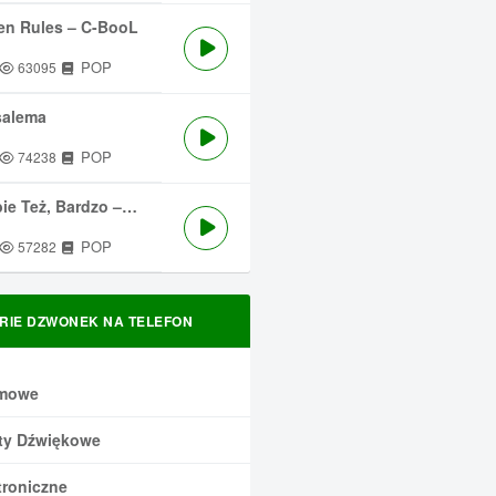
en Rules – C-BooL
POP
63095
salema
POP
74238
 Też, Bardzo – Męskie Granie
POP
57282
RIE DZWONEK NA TELEFON
mowe
ty Dźwiękowe
troniczne