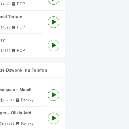
POP
14872
nal Torture
POP
14397
azy
POP
14132
sze Dzwonki na Telefon
ampam – Minelli
Remixy
87819
ger – Olivia Addams
Remixy
77992