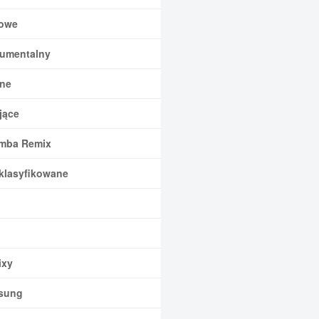
owe
rumentalny
ne
jące
mba Remix
klasyfikowane
xy
sung