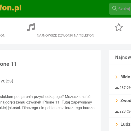
FON
NAJNOWSZE DZWONKI NA TELEFON
Najnow
hone 11
Midni
3 votes)
287
więkiem połączenia przychodzącego? Możesz chcieć
Zwod
 najgorętszemu dzwonek iPhone 11. Tutaj zapewniamy
ej jakości. Dlaczego nie pobierzesz teraz tego bardzo
223
Ludzi