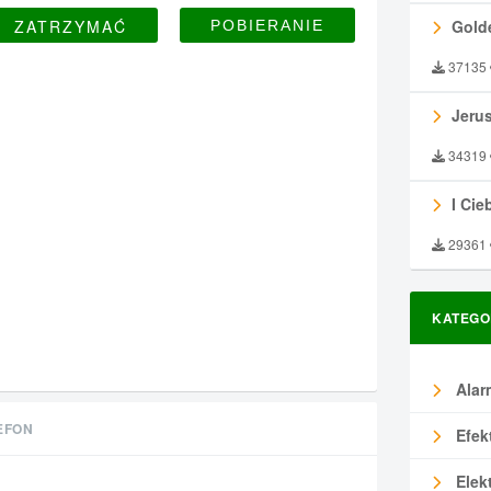
ZATRZYMAĆ
Gold
37135
Jeru
34319
I Ciebie
29361
KATEGO
Alar
EFON
Efek
Elek