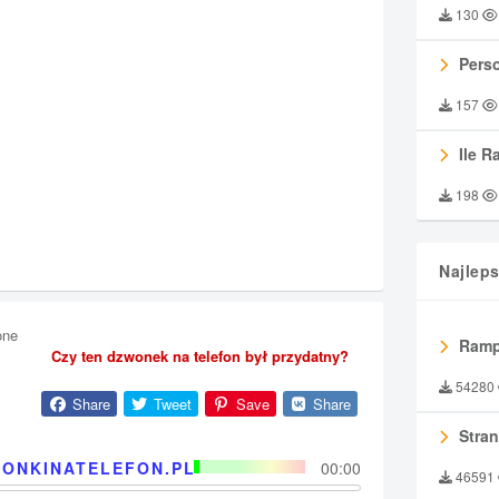
130
Perso
157
Ile R
198
Najlep
one
Ramp
Czy ten dzwonek na telefon był przydatny?
54280
Share
Tweet
Save
Share
Stran
ONKINATELEFON.PL
00:00
46591