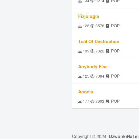
POP
134
9214
Fizjologia
POP
128
8576
Trail Of Destruction
POP
139
7322
Anybody Else
POP
125
7084
Angels
POP
177
7603
Copyright © 2024.
DzwonkiNaTel