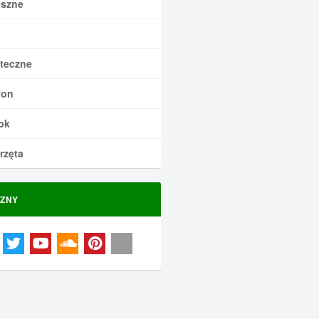
szne
teczne
fon
ok
rzęta
ZNY