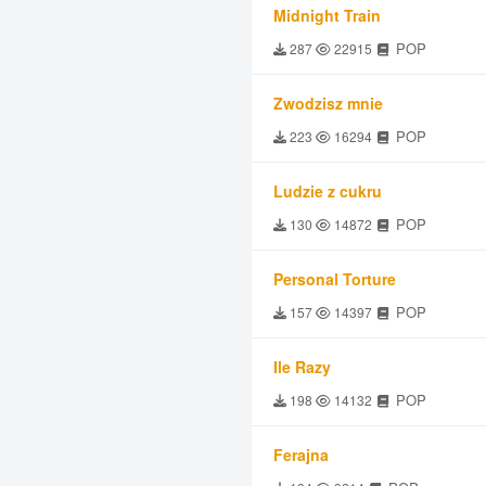
Midnight Train
POP
287
22915
Zwodzisz mnie
POP
223
16294
Ludzie z cukru
POP
130
14872
Personal Torture
POP
157
14397
Ile Razy
POP
198
14132
Ferajna