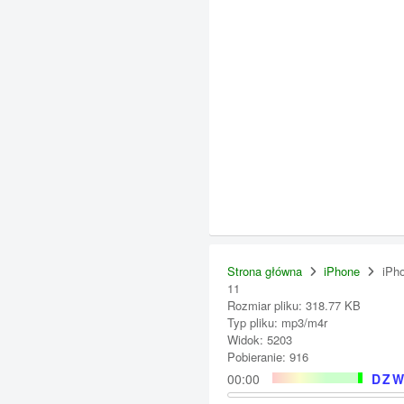
Strona główna
iPhone
iPh
11
Rozmiar pliku: 318.77 KB
Typ pliku: mp3/m4r
Widok: 5203
Pobieranie: 916
00:00
DZW