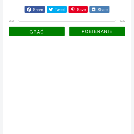
Share
Tweet
Save
Share
00:00
00:00
GRAĆ