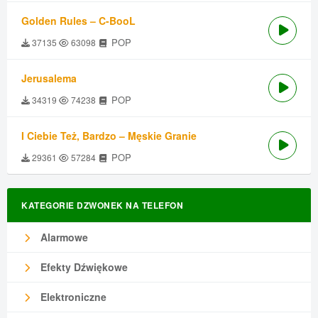
Golden Rules – C-BooL
POP
37135
63098
Jerusalema
POP
34319
74238
I Ciebie Też, Bardzo – Męskie Granie
POP
29361
57284
KATEGORIE DZWONEK NA TELEFON
Alarmowe
Efekty Dźwiękowe
Elektroniczne