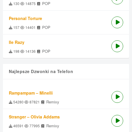
POP
130
14875
Personal Torture
POP
157
14401
Ile Razy
POP
198
14136
Najlepsze Dzwonki na Telefon
Rampampam – Minelli
Remixy
54280
87821
Stranger – Olivia Addams
Remixy
46591
77995