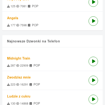
POP
125
7081
Angels
POP
177
7598
Najnowsze Dzwonki na Telefon
Midnight Train
POP
287
22909
Zwodzisz mnie
POP
223
16291
Ludzie z cukru
POP
130
14868