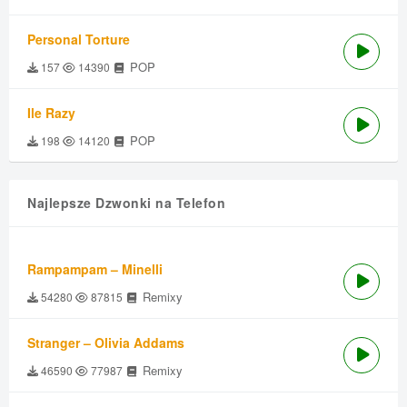
Personal Torture
POP
157
14390
Ile Razy
POP
198
14120
Najlepsze Dzwonki na Telefon
Rampampam – Minelli
Remixy
54280
87815
Stranger – Olivia Addams
Remixy
46590
77987