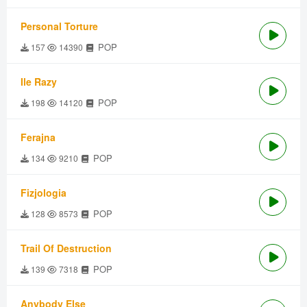
Personal Torture
POP
157
14390
Ile Razy
POP
198
14120
Ferajna
POP
134
9210
Fizjologia
POP
128
8573
Trail Of Destruction
POP
139
7318
Anybody Else