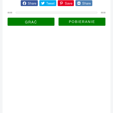
Share
Tweet
Save
Share
00:00
00:00
GRAĆ