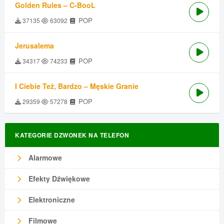
Golden Rules – C-BooL
POP
37135
63092
Jerusalema
POP
34317
74233
I Ciebie Też, Bardzo – Męskie Granie
POP
29359
57278
KATEGORIE DZWONEK NA TELEFON
Alarmowe
Efekty Dźwiękowe
Elektroniczne
Filmowe