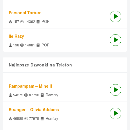
Personal Torture
POP
157
14362
Ile Razy
POP
198
14081
Najlepsze Dzwonki na Telefon
Rampampam – Minelli
Remixy
54275
87790
Stranger – Olivia Addams
Remixy
46585
77975