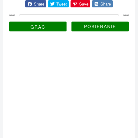
Share
Tweet
Save
Share
00:00
00:00
GRAĆ