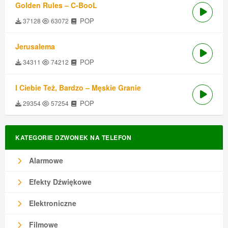
Golden Rules – C-BooL
POP
37128
63072
Jerusalema
POP
34311
74212
I Ciebie Też, Bardzo – Męskie Granie
POP
29354
57254
KATEGORIE DZWONEK NA TELEFON
Alarmowe
Efekty Dźwiękowe
Elektroniczne
Filmowe