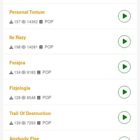
Personal Torture
POP
157
14362
Ile Razy
POP
198
14081
Ferajna
POP
134
9183
Fizjologia
POP
128
8548
Trail Of Destruction
POP
139
7293
Anybody Else