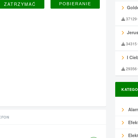
ZATRZYMAĆ
Gold
37129
Jeru
34315
I Ciebie
29356
KATEGO
Alar
EFON
Efek
Elek