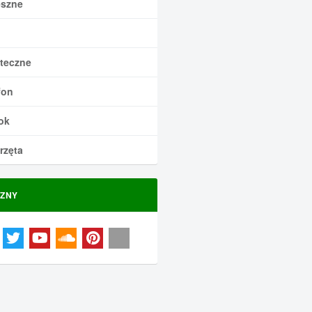
szne
teczne
fon
ok
rzęta
ZNY