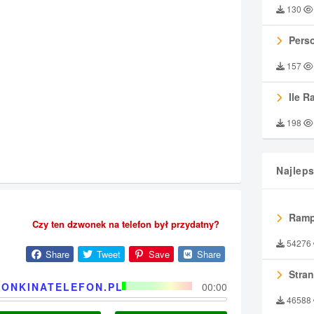
130
Perso
157
Ile R
198
Najlep
Ramp
Czy ten dzwonek na telefon był przydatny?
54276
Share
Tweet
Save
Share
Stran
ONKINATELEFON.PL
00:00
46588