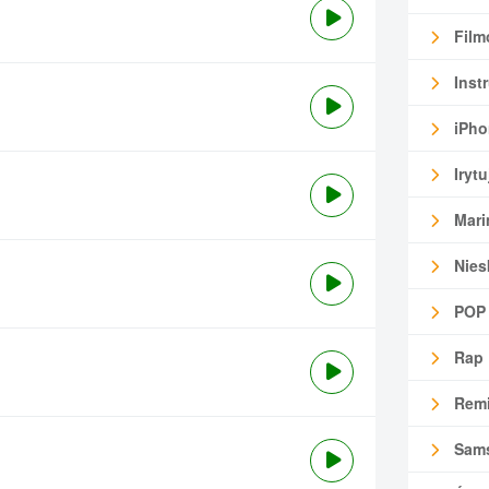
Film
Inst
iPho
Irytu
Mari
Nies
POP
Rap
Remi
Sam