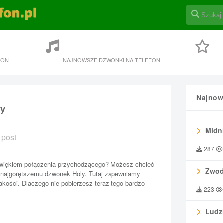
FON
NAJNOWSZE DZWONKI NA TELEFON
Najnow
ly
Midni
 post
287
więkiem połączenia przychodzącego? Możesz chcieć
Zwod
 najgorętszemu dzwonek Holy. Tutaj zapewniamy
kości. Dlaczego nie pobierzesz teraz tego bardzo
223
Ludzi