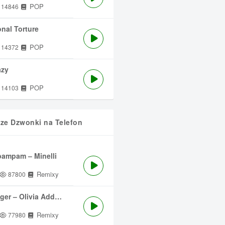
POP
14846
nal Torture
POP
14372
azy
POP
14103
sze Dzwonki na Telefon
ampam – Minelli
Remixy
87800
ger – Olivia Addams
Remixy
77980