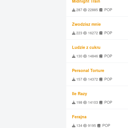
Midnight Train
POP
287
22885
Zwodzisz mnie
POP
223
16272
Ludzie z cukru
POP
130
14846
Personal Torture
POP
157
14372
Ile Razy
POP
198
14103
Ferajna
POP
134
9195