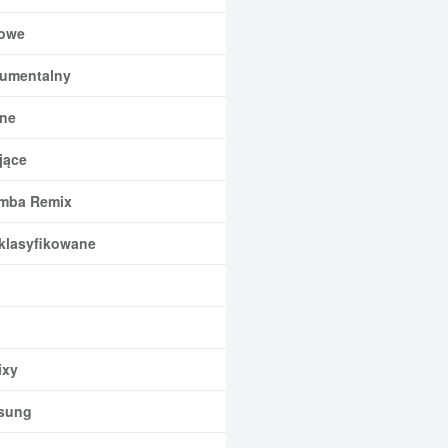
owe
rumentalny
ne
jące
mba Remix
klasyfikowane
xy
sung