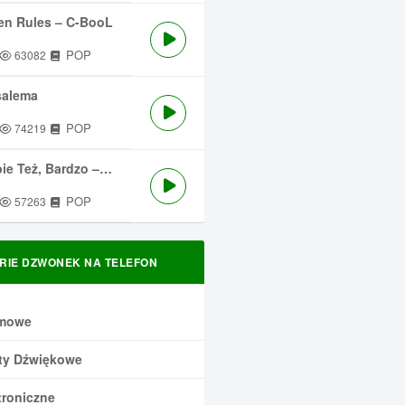
en Rules – C-BooL
POP
63082
salema
POP
74219
 Też, Bardzo – Męskie Granie
POP
57263
RIE DZWONEK NA TELEFON
mowe
ty Dźwiękowe
troniczne