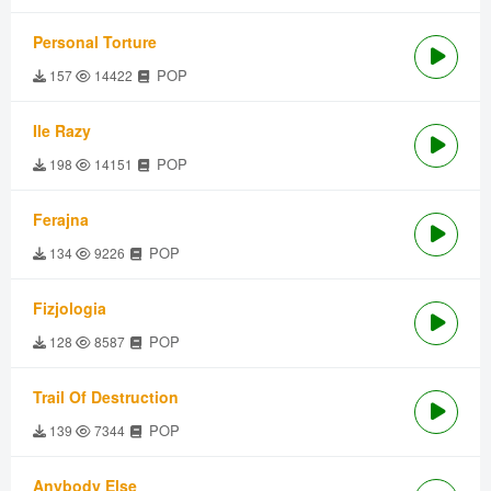
Personal Torture
POP
157
14422
Ile Razy
POP
198
14151
Ferajna
POP
134
9226
Fizjologia
POP
128
8587
Trail Of Destruction
POP
139
7344
Anybody Else