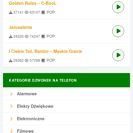
Golden Rules – C-BooL
POP
37141
63107
Jerusalema
POP
34320
74247
I Ciebie Też, Bardzo – Męskie Granie
POP
29362
57298
KATEGORIE DZWONEK NA TELEFON
Alarmowe
Efekty Dźwiękowe
Elektroniczne
Filmowe