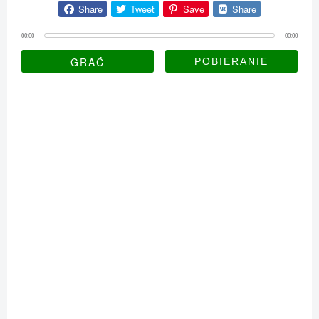
Share
Tweet
Save
Share
00:00
00:00
GRAĆ