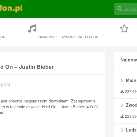
FON
NAJNOWSZE DZWONKI NA TELEFON
Najnow
d On – Justin Bieber
Midni
 post
287
 jest obecnie najgorętszym dzwonkiem. Zastępowanie
Zwod
h w telefonie dzwonki Hold On – Justin Bieber (439.23
ne.
223
Ludzi