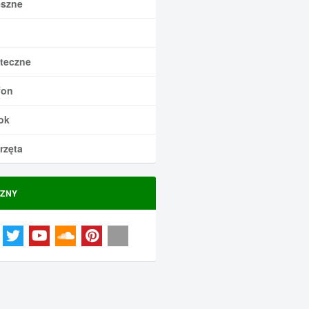
szne
teczne
fon
ok
rzęta
ZNY