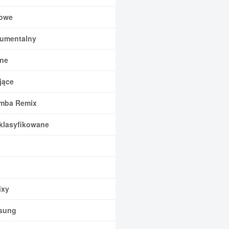
owe
rumentalny
ne
jące
mba Remix
klasyfikowane
xy
sung