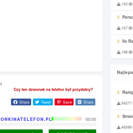
130
Perso
157
Ile R
198
Najlep
d
Czy ten dzwonek na telefon był przydatny?
Ramp
Share
Tweet
Save
Share
54277
Stran
ONKINATELEFON.PL
00:00
46588