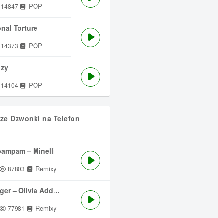
POP
14847
nal Torture
POP
14373
azy
POP
14104
sze Dzwonki na Telefon
ampam – Minelli
Remixy
87803
ger – Olivia Addams
Remixy
77981