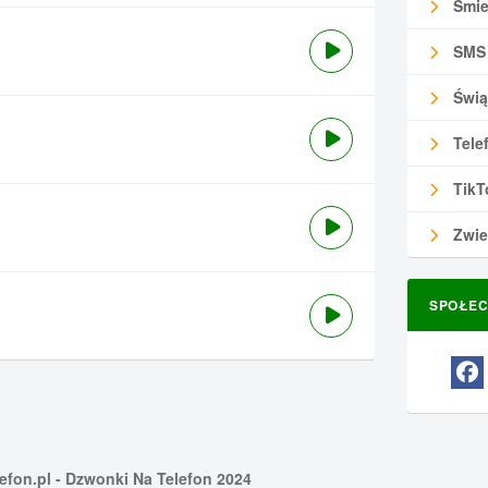
Śmie
SMS
Świą
Tele
TikT
Zwie
SPOŁEC
efon.pl
- Dzwonki Na Telefon 2024