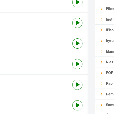
Film
Inst
iPho
Irytu
Mari
Nies
POP
Rap
Remi
Sam