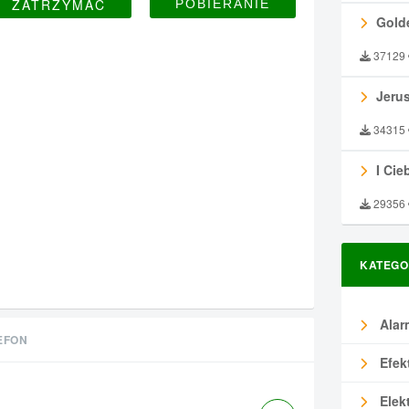
ZATRZYMAĆ
Gold
37129
Jeru
34315
I Ciebie
29356
KATEGO
Alar
EFON
Efek
Elek