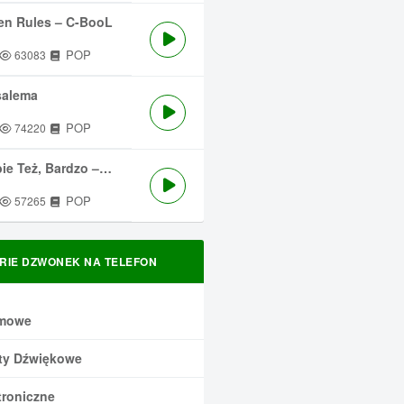
en Rules – C-BooL
POP
63083
salema
POP
74220
 Też, Bardzo – Męskie Granie
POP
57265
RIE DZWONEK NA TELEFON
mowe
ty Dźwiękowe
troniczne