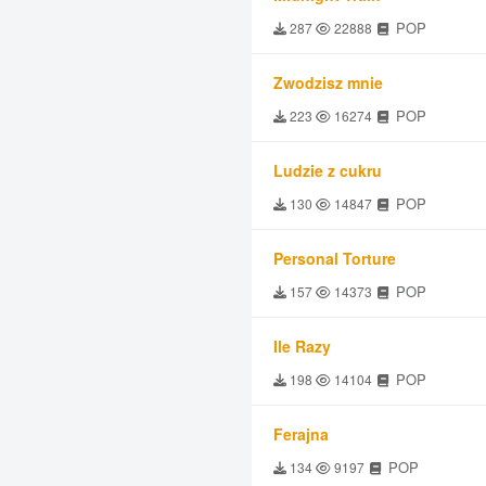
POP
287
22888
Zwodzisz mnie
POP
223
16274
Ludzie z cukru
POP
130
14847
Personal Torture
POP
157
14373
Ile Razy
POP
198
14104
Ferajna
POP
134
9197