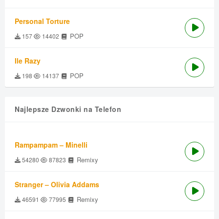
Personal Torture
POP
157
14402
Ile Razy
POP
198
14137
Najlepsze Dzwonki na Telefon
Rampampam – Minelli
Remixy
54280
87823
Stranger – Olivia Addams
Remixy
46591
77995