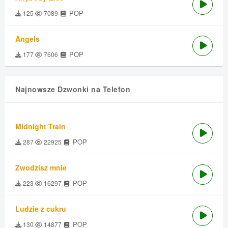
POP
125
7089
Angels
POP
177
7606
Najnowsze Dzwonki na Telefon
Midnight Train
POP
287
22925
Zwodzisz mnie
POP
223
16297
Ludzie z cukru
POP
130
14877