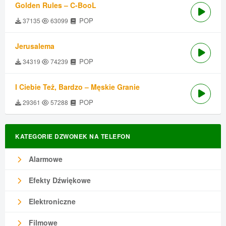
Golden Rules – C-BooL
POP
37135
63099
Jerusalema
POP
34319
74239
I Ciebie Też, Bardzo – Męskie Granie
POP
29361
57288
KATEGORIE DZWONEK NA TELEFON
Alarmowe
Efekty Dźwiękowe
Elektroniczne
Filmowe