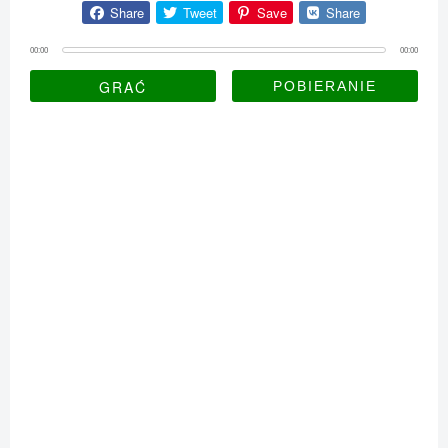
Share
Tweet
Save
Share
00:00
00:00
GRAĆ