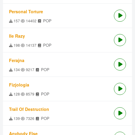
Personal Torture
POP
157
14402
Ile Razy
POP
198
14137
Ferajna
POP
134
9217
Fizjologia
POP
128
8579
Trail Of Destruction
POP
139
7326
Anybody Else