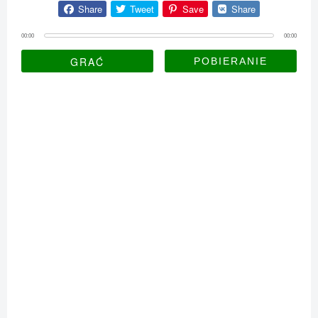
Share
Tweet
Save
Share
00:00
00:00
GRAĆ