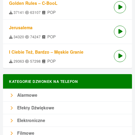
Golden Rules – C-BooL
POP
37141
63107
Jerusalema
POP
34320
74247
I Ciebie Też, Bardzo – Męskie Granie
POP
29363
57298
KATEGORIE DZWONEK NA TELEFON
Alarmowe
Efekty Dźwiękowe
Elektroniczne
Filmowe