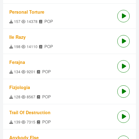
Personal Torture
POP
157
14378
Ile Razy
POP
198
14110
Ferajna
POP
134
9201
Fizjologia
POP
128
8567
Trail Of Destruction
POP
139
7315
Anybody Else