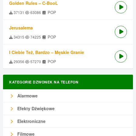
Golden Rules – C-BooL
POP
37131
63086
Jerusalema
POP
34315
74225
I Ciebie Też, Bardzo – Męskie Granie
POP
29356
57270
KATEGORIE DZWONEK NA TELEFON
Alarmowe
Efekty Dźwiękowe
Elektroniczne
Filmowe