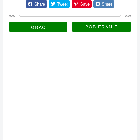
Share
Tweet
Save
Share
00:00
00:00
GRAĆ