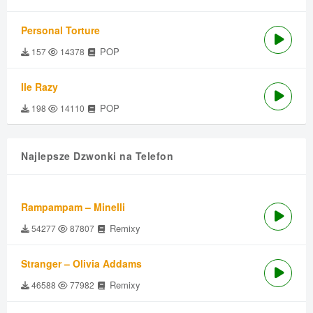
Personal Torture
POP
157
14378
Ile Razy
POP
198
14110
Najlepsze Dzwonki na Telefon
Rampampam – Minelli
Remixy
54277
87807
Stranger – Olivia Addams
Remixy
46588
77982