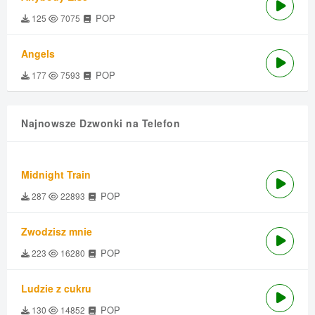
POP
125
7075
Angels
POP
177
7593
Najnowsze Dzwonki na Telefon
Midnight Train
POP
287
22893
Zwodzisz mnie
POP
223
16280
Ludzie z cukru
POP
130
14852