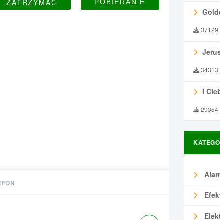
ZATRZYMAĆ
Gold
37129
Jeru
34313
I Ciebie
29354
KATEGO
Alar
EFON
Efek
Elek