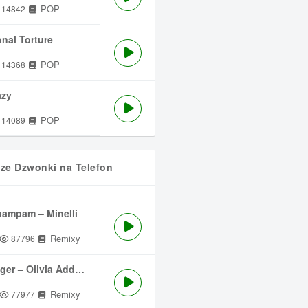
POP
14842
nal Torture
POP
14368
azy
POP
14089
sze Dzwonki na Telefon
ampam – Minelli
Remixy
87796
ger – Olivia Addams
Remixy
77977