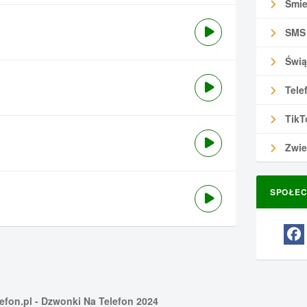
Śmie
SMS
Świą
Tele
TikT
Zwie
SPOŁEC
efon.pl
- Dzwonki Na Telefon 2024