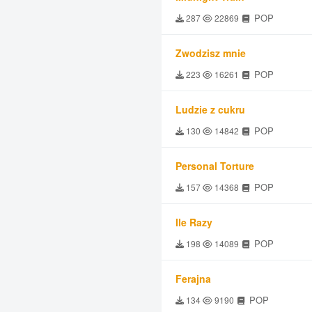
POP
287
22869
Zwodzisz mnie
POP
223
16261
Ludzie z cukru
POP
130
14842
Personal Torture
POP
157
14368
Ile Razy
POP
198
14089
Ferajna
POP
134
9190