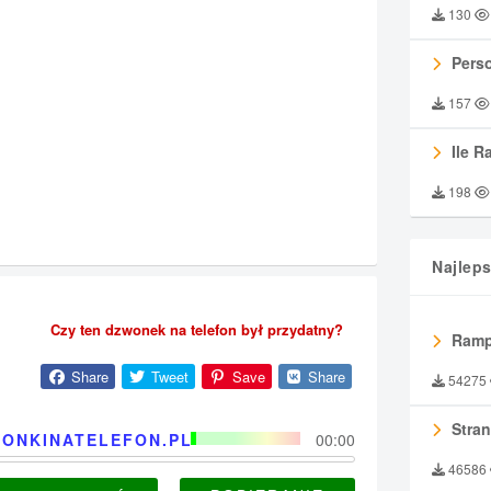
130
Perso
157
Ile R
198
Najlep
Czy ten dzwonek na telefon był przydatny?
Ramp
Share
Tweet
Save
Share
54275
Stran
ONKINATELEFON.PL
00:00
46586