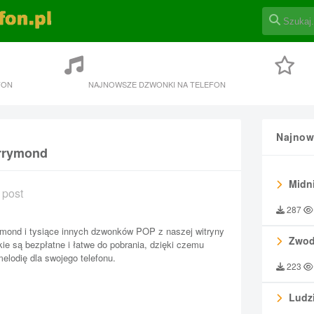
FON
NAJNOWSZE DZWONKI NA TELEFON
Najnow
arrymond
Midni
 post
287
ymond i tysiące innych dzwonków POP z naszej witryny
Zwod
kie są bezpłatne i łatwe do pobrania, dzięki czemu
lodię dla swojego telefonu.
223
Ludzi