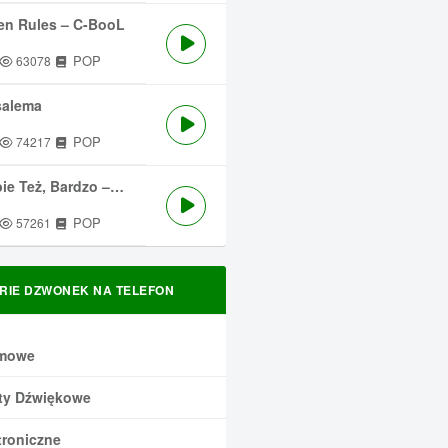
en Rules – C-BooL
POP
63078
salema
POP
74217
 Też, Bardzo – Męskie Granie
POP
57261
RIE DZWONEK NA TELEFON
mowe
ty Dźwiękowe
troniczne