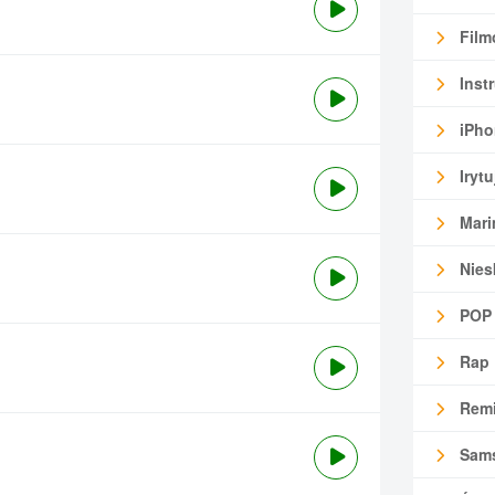
Film
Inst
iPho
Irytu
Mari
Nies
POP
Rap
Remi
Sam