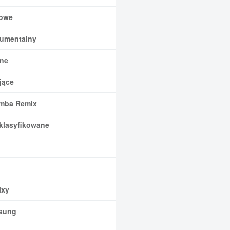
owe
rumentalny
ne
jące
mba Remix
klasyfikowane
xy
sung