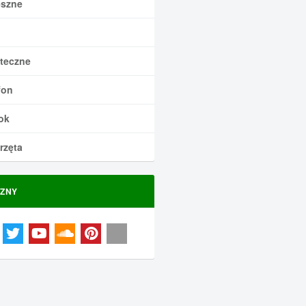
szne
teczne
fon
ok
rzęta
ZNY