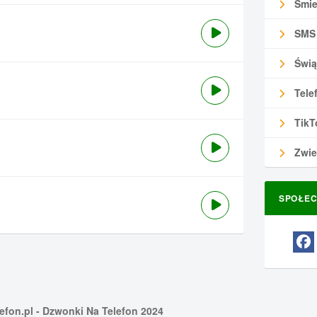
Śmie
SMS
Świą
Tele
TikT
Zwie
SPOŁEC
efon.pl
- Dzwonki Na Telefon 2024