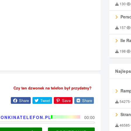
130
Perso
157
Ile R
198
Najlep
y
Czy ten dzwonek na telefon był przydatny?
Ramp
Share
Tweet
Save
Share
54275
Stran
ONKINATELEFON.PL
00:00
46585