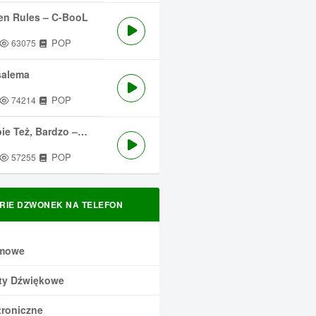
en Rules – C-BooL
POP
63075
salema
POP
74214
 Też, Bardzo – Męskie Granie
POP
57255
RIE DZWONEK NA TELEFON
mowe
ty Dźwiękowe
troniczne