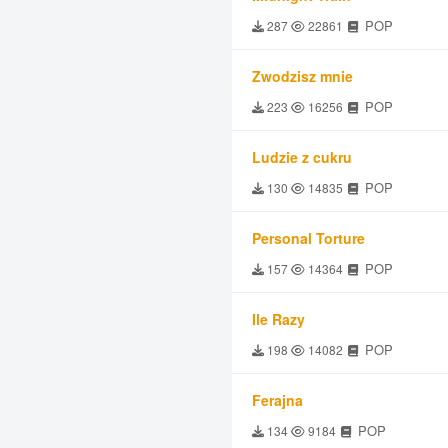
POP
287
22861
Zwodzisz mnie
POP
223
16256
Ludzie z cukru
POP
130
14835
Personal Torture
POP
157
14364
Ile Razy
POP
198
14082
Ferajna
POP
134
9184