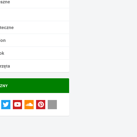
szne
teczne
fon
ok
rzęta
ZNY