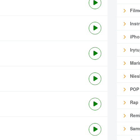
Film
Inst
iPho
Irytu
Mari
Nies
POP
Rap
Remi
Sam