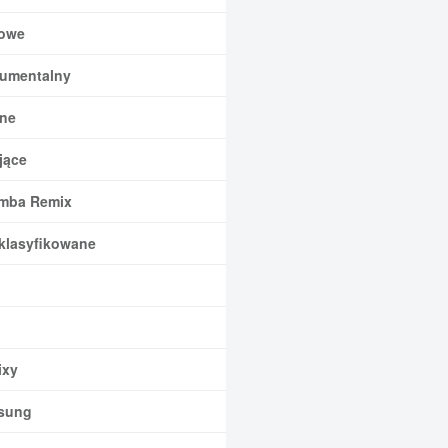
owe
rumentalny
ne
jące
mba Remix
klasyfikowane
xy
sung