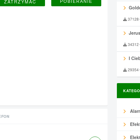
ZATRZYMAĆ
Gold
37128
Jeru
34312
I Ciebie
29354
KATEGO
Alar
EFON
Efek
Elek