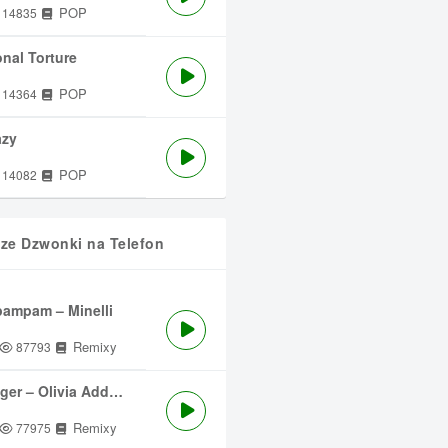
POP
14835
nal Torture
POP
14364
azy
POP
14082
sze Dzwonki na Telefon
ampam – Minelli
Remixy
87793
ger – Olivia Addams
Remixy
77975