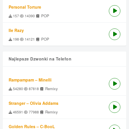
Personal Torture
POP
157
14390
Ile Razy
POP
198
14121
Najlepsze Dzwonki na Telefon
Rampampam – Minelli
Remixy
54280
87818
Stranger – Olivia Addams
Remixy
46591
77988
Golden Rules – C-BooL