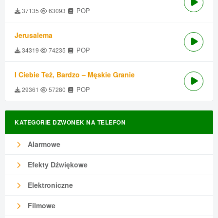
POP
37135
63093
Jerusalema
POP
34319
74235
I Ciebie Też, Bardzo – Męskie Granie
POP
29361
57280
KATEGORIE DZWONEK NA TELEFON
Alarmowe
Efekty Dźwiękowe
Elektroniczne
Filmowe