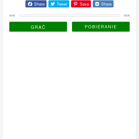
Share
Tweet
Save
Share
00:00
00:00
GRAĆ