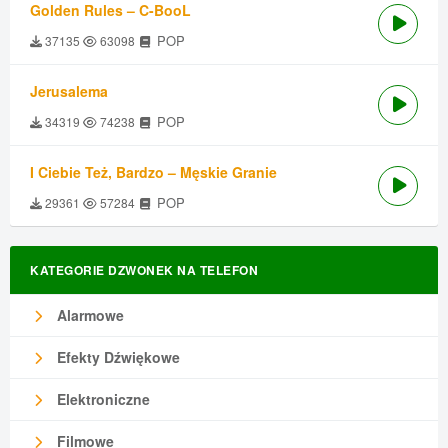
Golden Rules – C-BooL
POP
37135
63098
Jerusalema
POP
34319
74238
I Ciebie Też, Bardzo – Męskie Granie
POP
29361
57284
KATEGORIE DZWONEK NA TELEFON
Alarmowe
Efekty Dźwiękowe
Elektroniczne
Filmowe