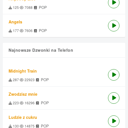
POP
125
7088
Angels
POP
177
7606
Najnowsze Dzwonki na Telefon
Midnight Train
POP
287
22923
Zwodzisz mnie
POP
223
16296
Ludzie z cukru
POP
130
14875