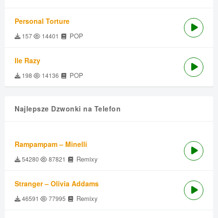
Personal Torture
POP
157
14401
Ile Razy
POP
198
14136
Najlepsze Dzwonki na Telefon
Rampampam – Minelli
Remixy
54280
87821
Stranger – Olivia Addams
Remixy
46591
77995