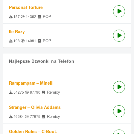
Personal Torture
POP
157
14362
Ile Razy
POP
198
14081
Najlepsze Dzwonki na Telefon
Rampampam – Minelli
Remixy
54275
87790
Stranger – Olivia Addams
Remixy
46584
77975
Golden Rules – C-BooL