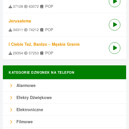
POP
37128
63072
Jerusalema
POP
34311
74212
I Ciebie Też, Bardzo – Męskie Granie
POP
29354
57253
KATEGORIE DZWONEK NA TELEFON
Alarmowe
Efekty Dźwiękowe
Elektroniczne
Filmowe