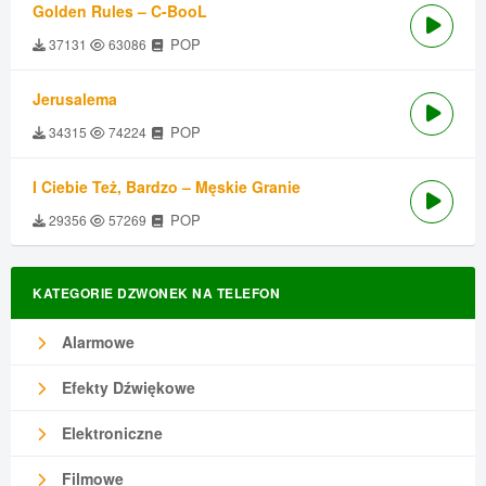
Golden Rules – C-BooL
POP
37131
63086
Jerusalema
POP
34315
74224
I Ciebie Też, Bardzo – Męskie Granie
POP
29356
57269
KATEGORIE DZWONEK NA TELEFON
Alarmowe
Efekty Dźwiękowe
Elektroniczne
Filmowe