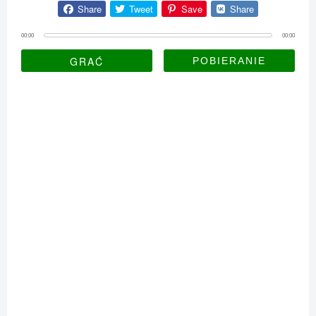
Share
Tweet
Save
Share
00:00
00:00
GRAĆ