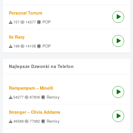
Personal Torture
POP
157
14377
Ile Razy
POP
198
14108
Najlepsze Dzwonki na Telefon
Rampampam – Minelli
Remixy
54277
87806
Stranger – Olivia Addams
Remixy
46588
77982