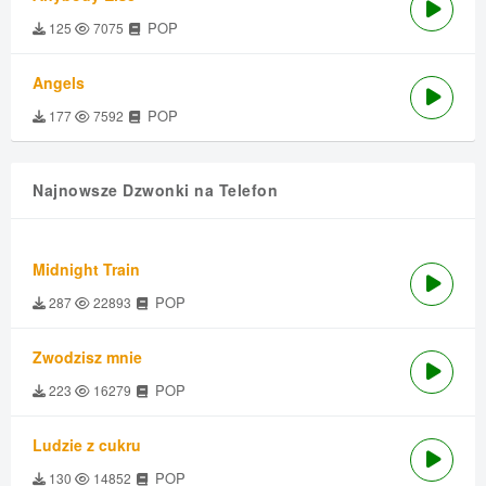
POP
125
7075
Angels
POP
177
7592
Najnowsze Dzwonki na Telefon
Midnight Train
POP
287
22893
Zwodzisz mnie
POP
223
16279
Ludzie z cukru
POP
130
14852