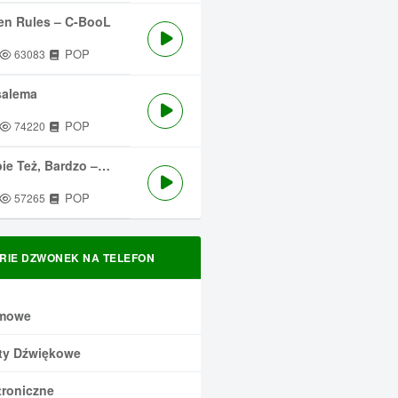
en Rules – C-BooL
POP
63083
salema
POP
74220
 Też, Bardzo – Męskie Granie
POP
57265
RIE DZWONEK NA TELEFON
mowe
ty Dźwiękowe
troniczne