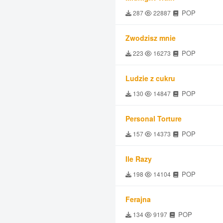
POP
287
22887
Zwodzisz mnie
POP
223
16273
Ludzie z cukru
POP
130
14847
Personal Torture
POP
157
14373
Ile Razy
POP
198
14104
Ferajna
POP
134
9197