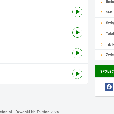
Śmie
SMS
Świą
Tele
TikT
Zwie
SPOŁEC
efon.pl
- Dzwonki Na Telefon 2024