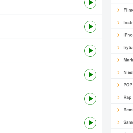
Film
Inst
iPho
Irytu
Mari
Nies
POP
Rap
Remi
Sam