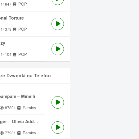
POP
14847
nal Torture
POP
14373
azy
POP
14104
sze Dzwonki na Telefon
ampam – Minelli
Remixy
87801
ger – Olivia Addams
Remixy
77981