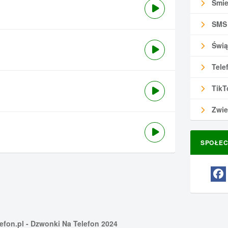
Śmie
SMS
Świą
Tele
TikT
Zwie
SPOŁEC
efon.pl
- Dzwonki Na Telefon 2024