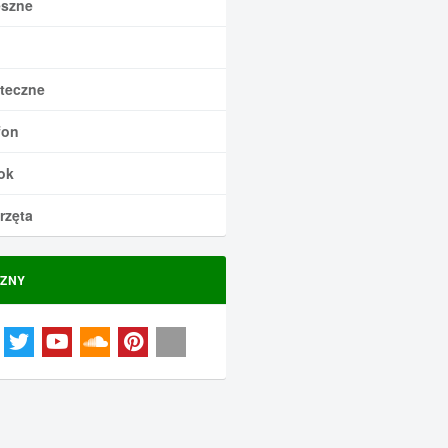
szne
teczne
fon
ok
rzęta
ZNY