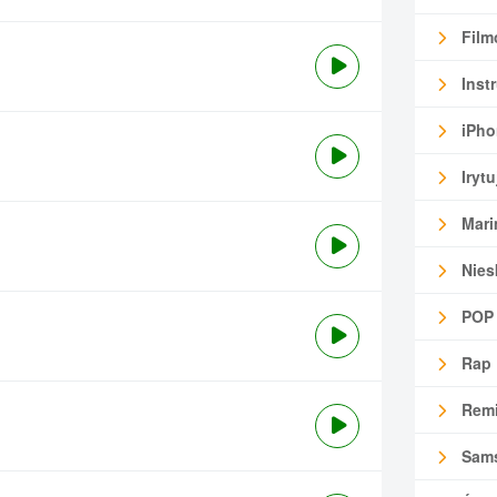
Film
Inst
iPho
Irytu
Mari
Nies
POP
Rap
Remi
Sam