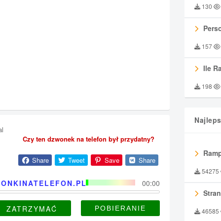
130
Perso
157
Ile R
198
Najlep
al
Czy ten dzwonek na telefon był przydatny?
Ramp
Share
Tweet
Save
Share
54275
ONKINATELEFON.PL
00:00
Stran
ZATRZYMAĆ
46585