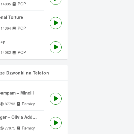
POP
14835
nal Torture
POP
14364
azy
POP
14082
sze Dzwonki na Telefon
ampam – Minelli
Remixy
87793
ger – Olivia Addams
Remixy
77975