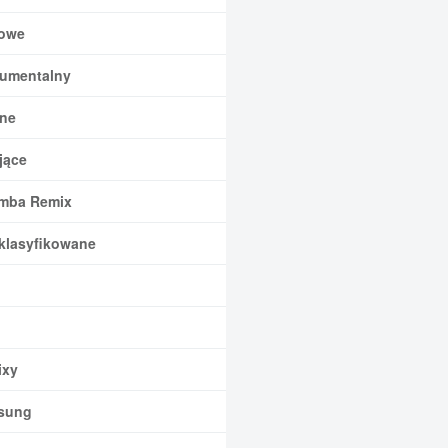
owe
rumentalny
ne
jące
mba Remix
klasyfikowane
xy
sung