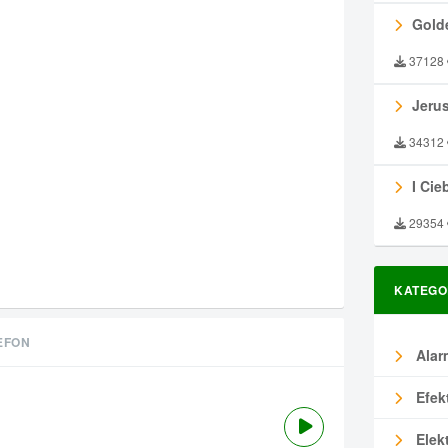
Gold
37128
Jeru
34312
I Ciebie
29354
KATEGO
EFON
Alar
Efek
Elek