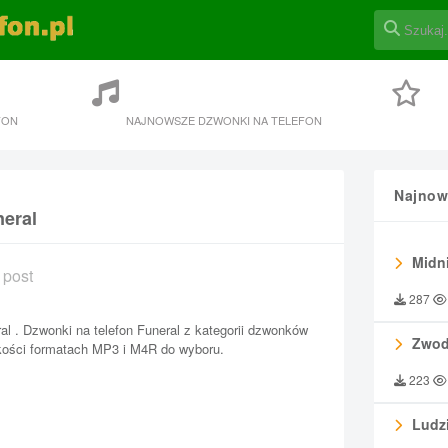
FON
NAJNOWSZE DZWONKI NA TELEFON
Najnow
neral
Midni
 post
287
al . Dzwonki na telefon Funeral z kategorii dzwonków
Zwod
kości formatach MP3 i M4R do wyboru.
223
Ludzi