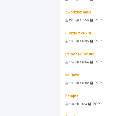
Zwodzisz mnie
POP
223
16256
Ludzie z cukru
POP
130
14835
Personal Torture
POP
157
14364
Ile Razy
POP
198
14082
Ferajna
POP
134
9184