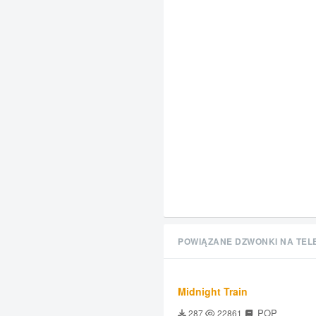
POWIĄZANE DZWONKI NA TEL
Midnight Train
POP
287
22861