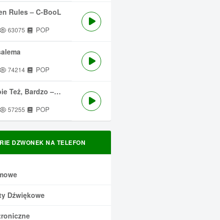
en Rules – C-BooL
POP
63075
salema
POP
74214
 Też, Bardzo – Męskie Granie
POP
57255
RIE DZWONEK NA TELEFON
mowe
ty Dźwiękowe
troniczne