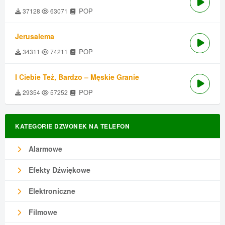
POP
37128
63071
Jerusalema
POP
34311
74211
I Ciebie Też, Bardzo – Męskie Granie
POP
29354
57252
KATEGORIE DZWONEK NA TELEFON
Alarmowe
Efekty Dźwiękowe
Elektroniczne
Filmowe