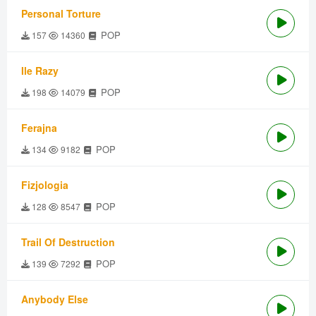
Personal Torture
POP
157
14360
Ile Razy
POP
198
14079
Ferajna
POP
134
9182
Fizjologia
POP
128
8547
Trail Of Destruction
POP
139
7292
Anybody Else