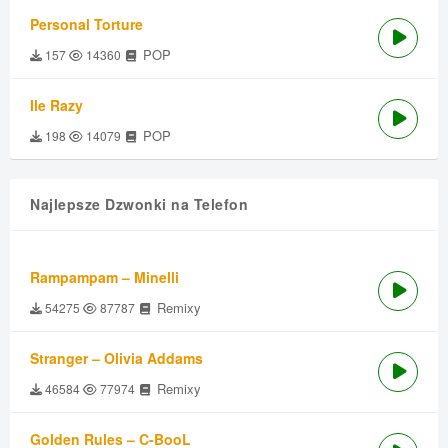
Personal Torture
POP
157
14360
Ile Razy
POP
198
14079
Najlepsze Dzwonki na Telefon
Rampampam – Minelli
Remixy
54275
87787
Stranger – Olivia Addams
Remixy
46584
77974
Golden Rules – C-BooL