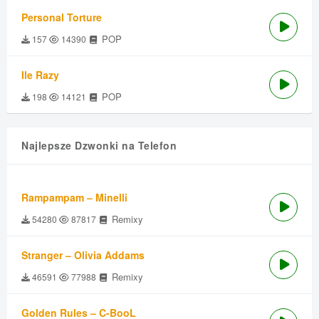
Personal Torture
POP
157
14390
Ile Razy
POP
198
14121
Najlepsze Dzwonki na Telefon
Rampampam – Minelli
Remixy
54280
87817
Stranger – Olivia Addams
Remixy
46591
77988
Golden Rules – C-BooL