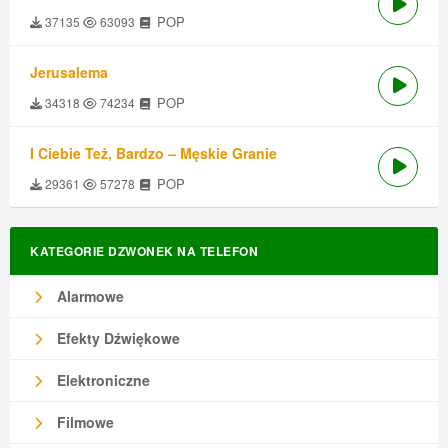
POP
37135
63093
Jerusalema
POP
34318
74234
I Ciebie Też, Bardzo – Męskie Granie
POP
29361
57278
KATEGORIE DZWONEK NA TELEFON
Alarmowe
Efekty Dźwiękowe
Elektroniczne
Filmowe