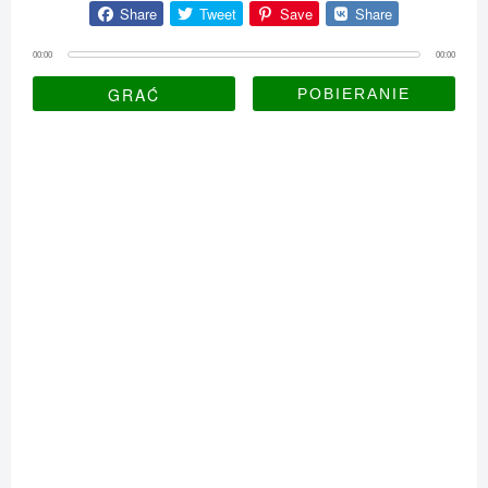
Share
Tweet
Save
Share
00:00
00:00
GRAĆ