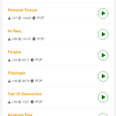
Personal Torture
POP
157
14402
Ile Razy
POP
198
14137
Ferajna
POP
134
9217
Fizjologia
POP
128
8579
Trail Of Destruction
POP
139
7327
Anybody Else