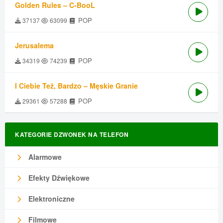
Golden Rules – C-BooL
POP
37137
63099
Jerusalema
POP
34319
74239
I Ciebie Też, Bardzo – Męskie Granie
POP
29361
57288
KATEGORIE DZWONEK NA TELEFON
Alarmowe
Efekty Dźwiękowe
Elektroniczne
Filmowe