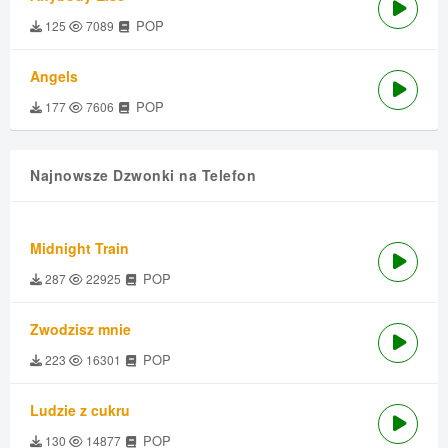
POP
125
7089
Angels
POP
177
7606
Najnowsze Dzwonki na Telefon
Midnight Train
POP
287
22925
Zwodzisz mnie
POP
223
16301
Ludzie z cukru
POP
130
14877