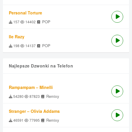
Personal Torture
POP
157
14402
Ile Razy
POP
198
14137
Najlepsze Dzwonki na Telefon
Rampampam – Minelli
Remixy
54280
87823
Stranger – Olivia Addams
Remixy
46591
77995