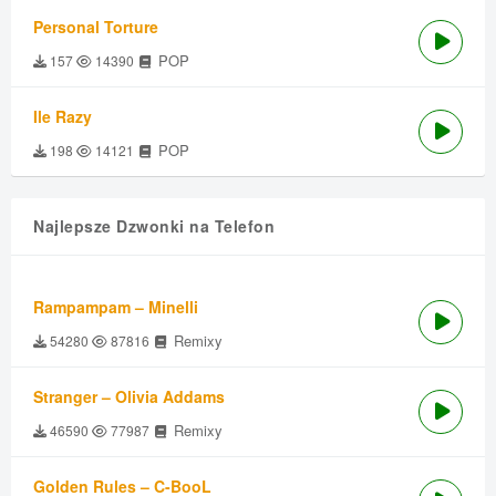
Personal Torture
POP
157
14390
Ile Razy
POP
198
14121
Najlepsze Dzwonki na Telefon
Rampampam – Minelli
Remixy
54280
87816
Stranger – Olivia Addams
Remixy
46590
77987
Golden Rules – C-BooL