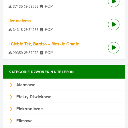
POP
37135
63092
Jerusalema
POP
34318
74233
I Ciebie Też, Bardzo – Męskie Granie
POP
29359
57278
KATEGORIE DZWONEK NA TELEFON
Alarmowe
Efekty Dźwiękowe
Elektroniczne
Filmowe