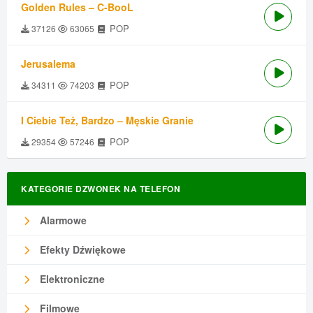
Golden Rules – C-BooL
POP
37126
63065
Jerusalema
POP
34311
74203
I Ciebie Też, Bardzo – Męskie Granie
POP
29354
57246
KATEGORIE DZWONEK NA TELEFON
Alarmowe
Efekty Dźwiękowe
Elektroniczne
Filmowe