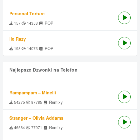
Personal Torture
POP
157
14353
Ile Razy
POP
198
14073
Najlepsze Dzwonki na Telefon
Rampampam – Minelli
Remixy
54275
87785
Stranger – Olivia Addams
Remixy
46584
77971