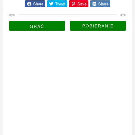
Share
Tweet
Save
Share
00:00
00:00
GRAĆ