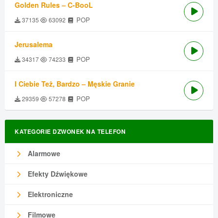
Golden Rules – C-BooL
POP
37135
63092
Jerusalema
POP
34317
74233
I Ciebie Też, Bardzo – Męskie Granie
POP
29359
57278
KATEGORIE DZWONEK NA TELEFON
Alarmowe
Efekty Dźwiękowe
Elektroniczne
Filmowe