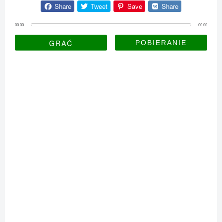
Share
Tweet
Save
Share
00:00
00:00
GRAĆ