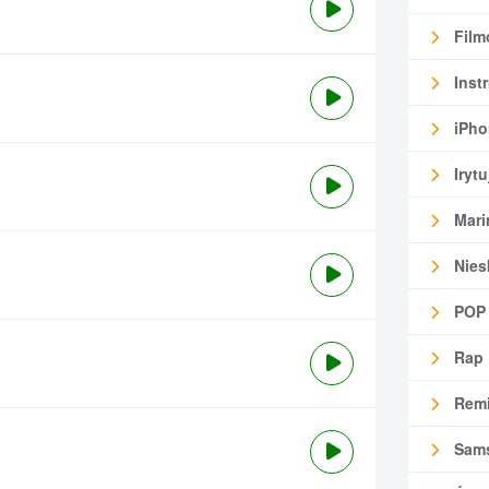
Film
Inst
iPho
Irytu
Mari
Nies
POP
Rap
Remi
Sam