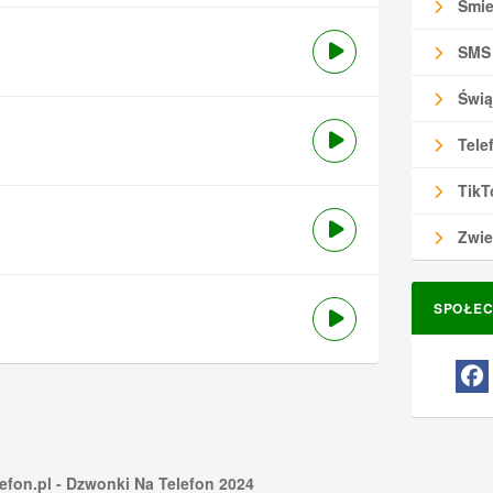
Śmie
SMS
Świą
Tele
TikT
Zwie
SPOŁEC
efon.pl
- Dzwonki Na Telefon 2024