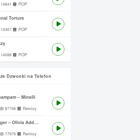
POP
14841
nal Torture
POP
14367
azy
POP
14088
sze Dzwonki na Telefon
ampam – Minelli
Remixy
87796
ger – Olivia Addams
Remixy
77976