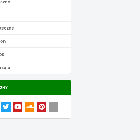
szne
teczne
fon
ok
rzęta
ZNY