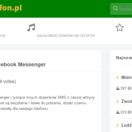
FON
NAJNOWSZE DZWONKI NA TELEFON
Najnow
acebook Messenger
Midni
18 votes)
287
nger i tysiące innych dzwonków SMS z naszej witryny
Zwod
kie są bezpłatne i łatwe do pobrania, dzięki czemu
lodię dla swojego telefonu.
223
Ludzi