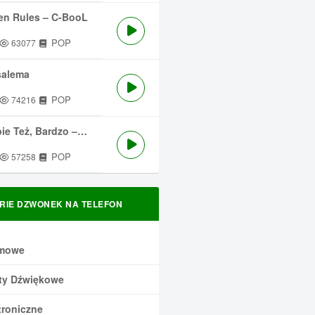
en Rules – C-BooL
POP
63077
salema
POP
74216
 Też, Bardzo – Męskie Granie
POP
57258
RIE DZWONEK NA TELEFON
mowe
ty Dźwiękowe
troniczne