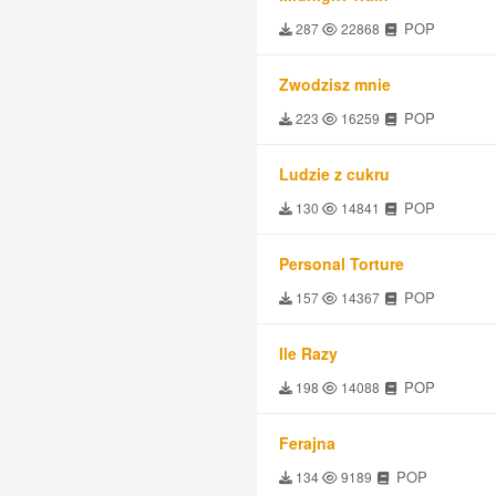
POP
287
22868
Zwodzisz mnie
POP
223
16259
Ludzie z cukru
POP
130
14841
Personal Torture
POP
157
14367
Ile Razy
POP
198
14088
Ferajna
POP
134
9189