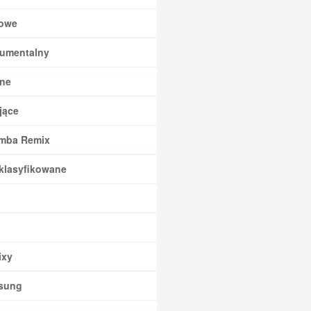
owe
rumentalny
ne
jące
mba Remix
klasyfikowane
xy
sung