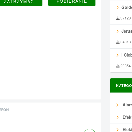
ZATRZYMAĆ
Gold
37128
Jeru
34313
I Ciebie
29354
KATEGO
Alar
EFON
Efek
Elek