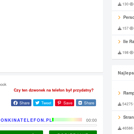
130
Perso
157
Ile R
198
Najlep
book
Czy ten dzwonek na telefon był przydatny?
Ramp
Share
Tweet
Save
Share
54275
Stran
ONKINATELEFON.PL
00:00
46586