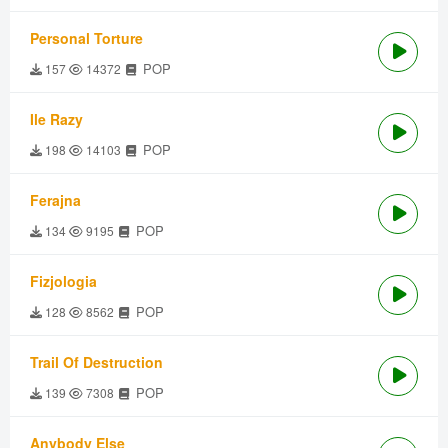
Personal Torture
POP
157
14372
Ile Razy
POP
198
14103
Ferajna
POP
134
9195
Fizjologia
POP
128
8562
Trail Of Destruction
POP
139
7308
Anybody Else