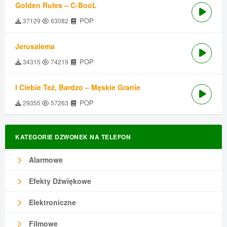
Golden Rules – C-BooL
POP
37129
63082
Jerusalema
POP
34315
74219
I Ciebie Też, Bardzo – Męskie Granie
POP
29355
57263
KATEGORIE DZWONEK NA TELEFON
Alarmowe
Efekty Dźwiękowe
Elektroniczne
Filmowe