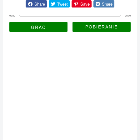
Share
Tweet
Save
Share
00:00
00:00
GRAĆ