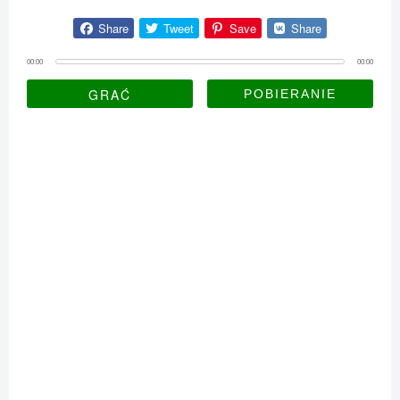
Share
Tweet
Save
Share
00:00
00:00
GRAĆ