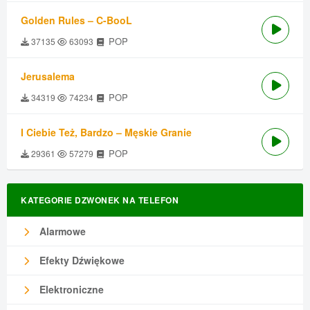
Golden Rules – C-BooL
POP
37135
63093
Jerusalema
POP
34319
74234
I Ciebie Też, Bardzo – Męskie Granie
POP
29361
57279
KATEGORIE DZWONEK NA TELEFON
Alarmowe
Efekty Dźwiękowe
Elektroniczne