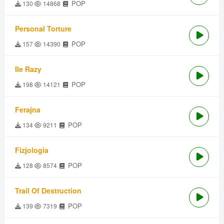
POP
130
14868
Personal Torture
POP
157
14390
Ile Razy
POP
198
14121
Ferajna
POP
134
9211
Fizjologia
POP
128
8574
Trail Of Destruction
POP
139
7319