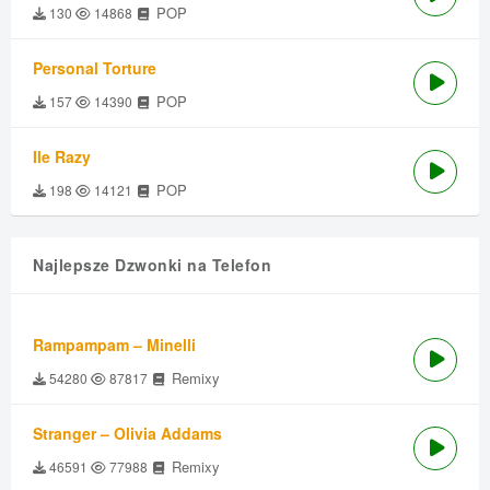
POP
130
14868
Personal Torture
POP
157
14390
Ile Razy
POP
198
14121
Najlepsze Dzwonki na Telefon
Rampampam – Minelli
Remixy
54280
87817
Stranger – Olivia Addams
Remixy
46591
77988