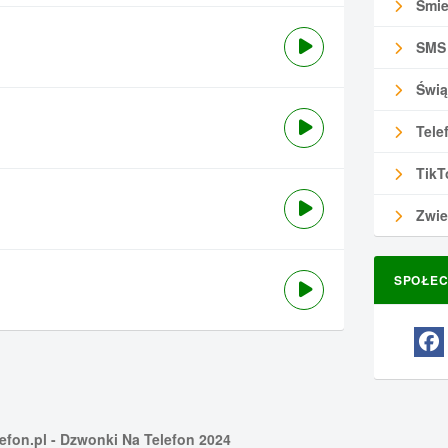
Śmie
SMS
Świą
Tele
TikT
Zwie
SPOŁEC
efon.pl
- Dzwonki Na Telefon 2024