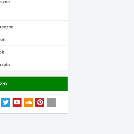
szne
teczne
fon
ok
rzęta
ZNY