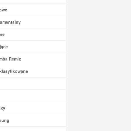
owe
rumentalny
ne
jące
mba Remix
klasyfikowane
xy
sung