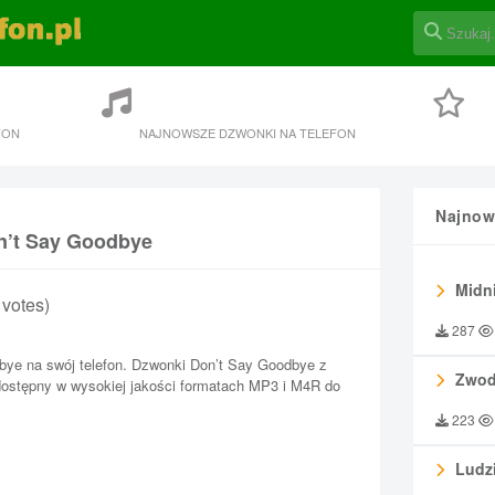
FON
NAJNOWSZE DZWONKI NA TELEFON
Najnow
n’t Say Goodbye
Midni
8 votes)
287
ye na swój telefon. Dzwonki Don’t Say Goodbye z
Zwod
dostępny w wysokiej jakości formatach MP3 i M4R do
223
Ludzi