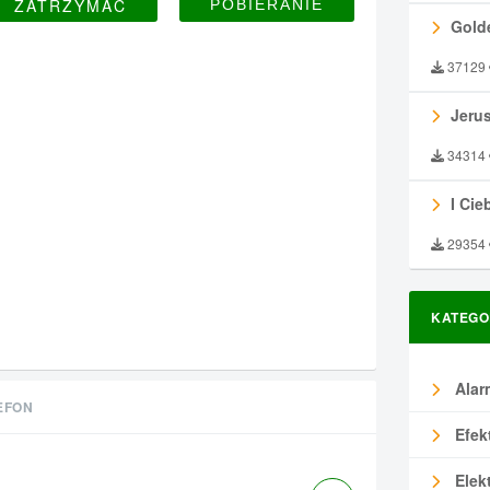
ZATRZYMAĆ
Gold
37129
Jeru
34314
I Ciebie
29354
KATEGO
Alar
EFON
Efek
Elek