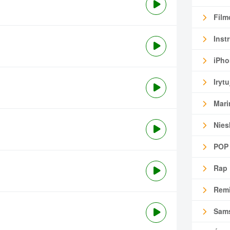
Film
Inst
iPho
Irytu
Mari
Nies
POP
Rap
Remi
Sam