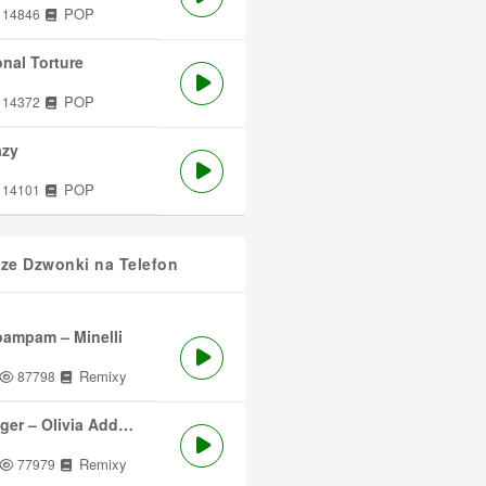
POP
14846
nal Torture
POP
14372
azy
POP
14101
sze Dzwonki na Telefon
ampam – Minelli
Remixy
87798
ger – Olivia Addams
Remixy
77979