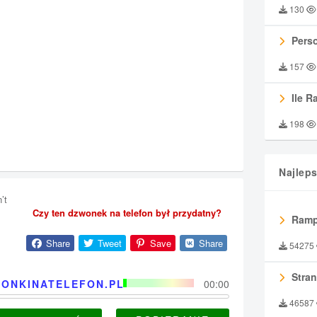
130
Perso
157
Ile R
198
Najlep
’t
Czy ten dzwonek na telefon był przydatny?
Ramp
Share
Tweet
Save
Share
54275
Stran
ONKINATELEFON.PL
00:00
46587