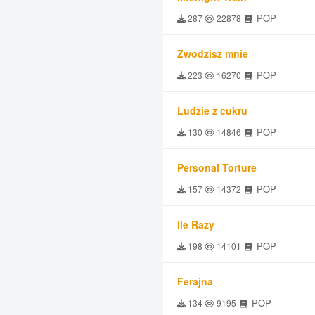
POP
287
22878
Zwodzisz mnie
POP
223
16270
Ludzie z cukru
POP
130
14846
Personal Torture
POP
157
14372
Ile Razy
POP
198
14101
Ferajna
POP
134
9195