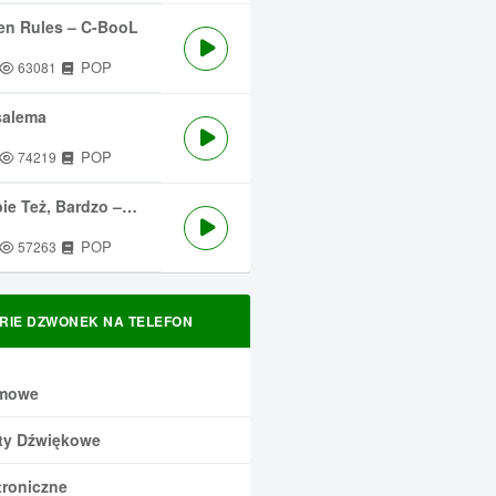
en Rules – C-BooL
POP
63081
salema
POP
74219
 Też, Bardzo – Męskie Granie
POP
57263
RIE DZWONEK NA TELEFON
mowe
ty Dźwiękowe
troniczne