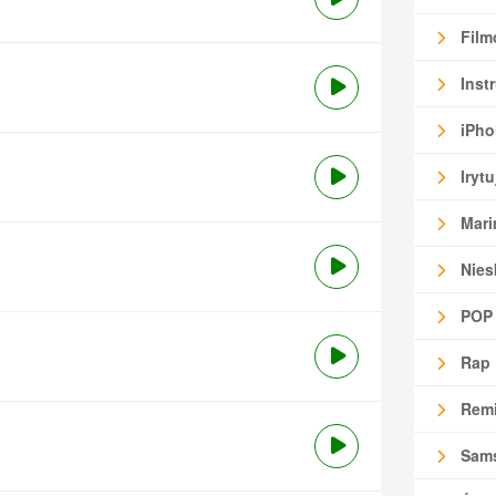
Film
Inst
iPho
Irytu
Mari
Nies
POP
Rap
Remi
Sam