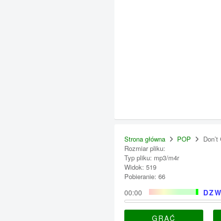
Strona główna
POP
Don’t 
Rozmiar pliku:
Typ pliku: mp3/m4r
Widok: 519
Pobieranie: 66
00:00
DZW
GRAĆ