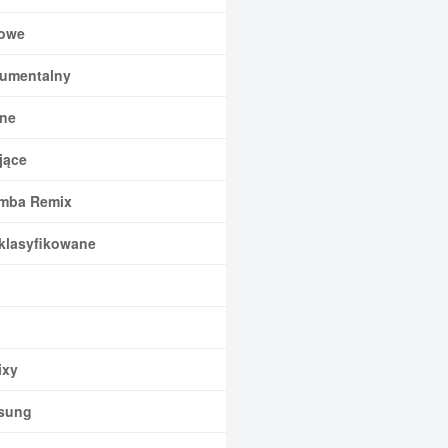
owe
rumentalny
ne
jące
mba Remix
klasyfikowane
xy
sung