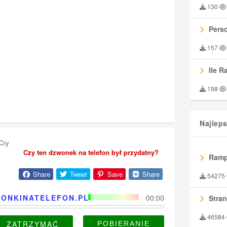
130
Perso
157
Ile R
198
Najlep
Cry
Czy ten dzwonek na telefon był przydatny?
Ramp
Share
Tweet
Save
Share
54275
ONKINATELEFON.PL
00:00
Stran
46584
ZATRZYMAĆ