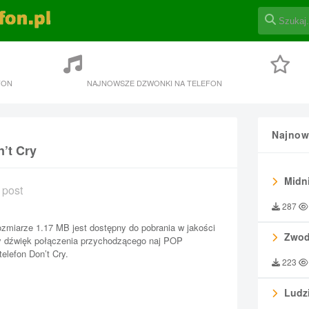
FON
NAJNOWSZE DZWONKI NA TELEFON
Najnow
’t Cry
Midni
 post
287
ozmiarze 1.17 MB jest dostępny do pobrania w jakości
Zwod
ny dźwięk połączenia przychodzącego naj POP
elefon Don’t Cry.
223
Ludzi