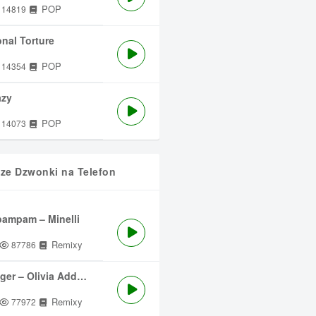
POP
14819
nal Torture
POP
14354
azy
POP
14073
sze Dzwonki na Telefon
ampam – Minelli
Remixy
87786
ger – Olivia Addams
Remixy
77972