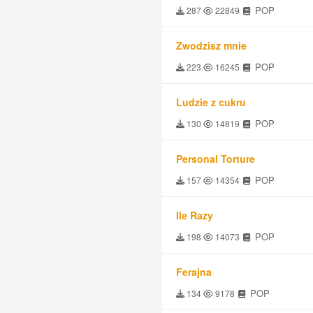
POP
287
22849
Zwodzisz mnie
POP
223
16245
Ludzie z cukru
POP
130
14819
Personal Torture
POP
157
14354
Ile Razy
POP
198
14073
Ferajna
POP
134
9178