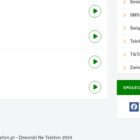
Śmie
SMS
Świą
Tele
TikT
Zwie
SPOŁEC
efon.pl
- Dzwonki Na Telefon 2024