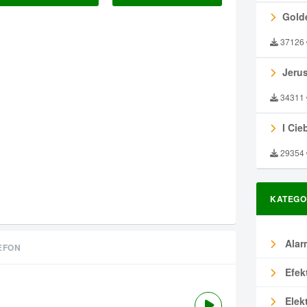
Gold
37126
Jeru
34311
I Ciebie
29354
KATEGO
Alar
EFON
Efek
Elek