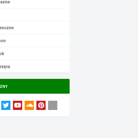
szne
teczne
fon
ok
rzęta
ZNY