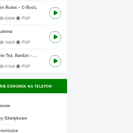
en Rules – C-BooL
POP
63066
salema
POP
74205
 Też, Bardzo – Męskie Granie
POP
57246
RIE DZWONEK NA TELEFON
mowe
ty Dźwiękowe
troniczne