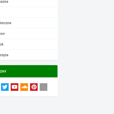
szne
teczne
fon
ok
rzęta
ZNY