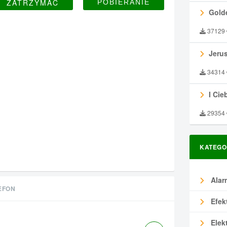
ZATRZYMAĆ
Gold
37129
Jeru
34314
I Ciebie
29354
KATEGO
Alar
EFON
Efek
Elek