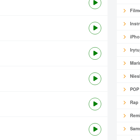
Film
Inst
iPho
Irytu
Mari
Nies
POP
Rap
Remi
Sam