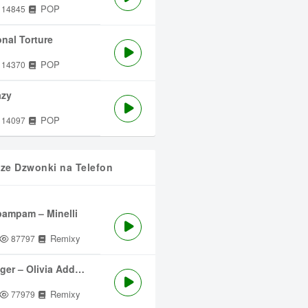
POP
14845
nal Torture
POP
14370
azy
POP
14097
sze Dzwonki na Telefon
ampam – Minelli
Remixy
87797
ger – Olivia Addams
Remixy
77979