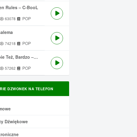
en Rules – C-BooL
POP
63078
salema
POP
74218
 Też, Bardzo – Męskie Granie
POP
57262
RIE DZWONEK NA TELEFON
mowe
ty Dźwiękowe
troniczne