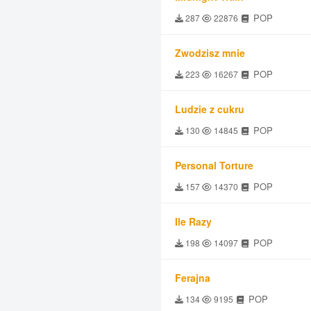
POP
287
22876
Zwodzisz mnie
POP
223
16267
Ludzie z cukru
POP
130
14845
Personal Torture
POP
157
14370
Ile Razy
POP
198
14097
Ferajna
POP
134
9195