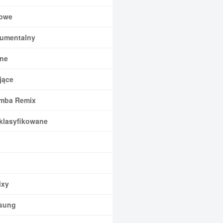
owe
rumentalny
ne
jące
mba Remix
klasyfikowane
xy
sung