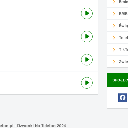
Śmie
SMS
Świą
Tele
TikT
Zwie
SPOŁEC
efon.pl
- Dzwonki Na Telefon 2024