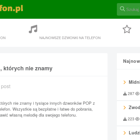
FON
NAJNOWSZE DZWONKI NA TELEFON
Najnow
, których nie znamy
Midni
 post
287
 których nie znamy i tysiące innych dzwonków POP z
Zwod
telefon. Wszystkie są bezpłatne i łatwe do pobrania,
awić własną melodię dla swojego telefonu.
223
Ludzi