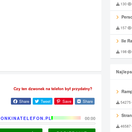
130
Perso
157
Ile R
198
Najlep
Czy ten dzwonek na telefon był przydatny?
Ramp
Share
Tweet
Save
Share
54275
Stran
ONKINATELEFON.PL
00:00
46587