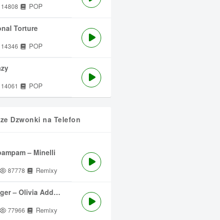
POP
14808
nal Torture
POP
14346
azy
POP
14061
sze Dzwonki na Telefon
ampam – Minelli
Remixy
87778
ger – Olivia Addams
Remixy
77966