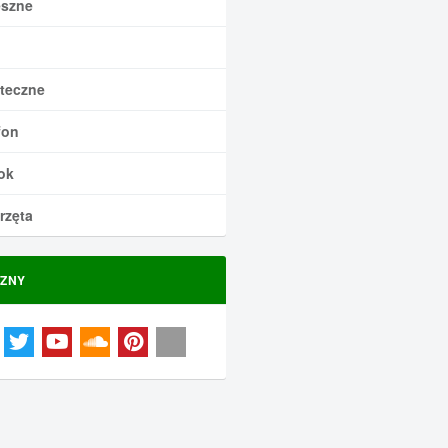
szne
teczne
fon
ok
rzęta
ZNY