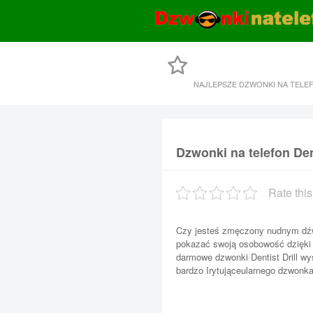
NAJLEPSZE DZWONKI NA TELE
Dzwonki na telefon Dent
Rate this
Czy jesteś zmęczony nudnym dź
pokazać swoją osobowość dzięki 
darmowe dzwonki Dentist Drill wys
bardzo Irytująceularnego dzwonk