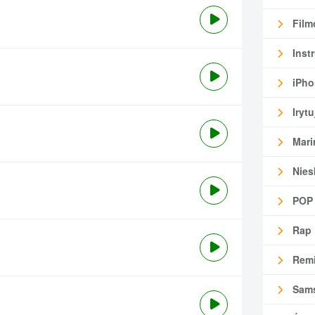
Film
Inst
iPho
Irytu
Mari
Nies
POP
Rap
Remi
Sam