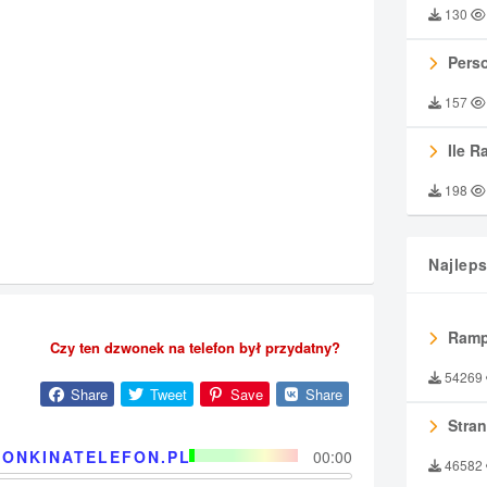
130
Perso
157
Ile R
198
Najlep
Ramp
Czy ten dzwonek na telefon był przydatny?
54269
Share
Tweet
Save
Share
Stran
ONKINATELEFON.PL
00:00
46582