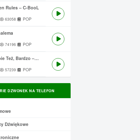
en Rules – C-BooL
POP
63058
salema
POP
74196
 Też, Bardzo – Męskie Granie
POP
57239
RIE DZWONEK NA TELEFON
mowe
ty Dźwiękowe
troniczne