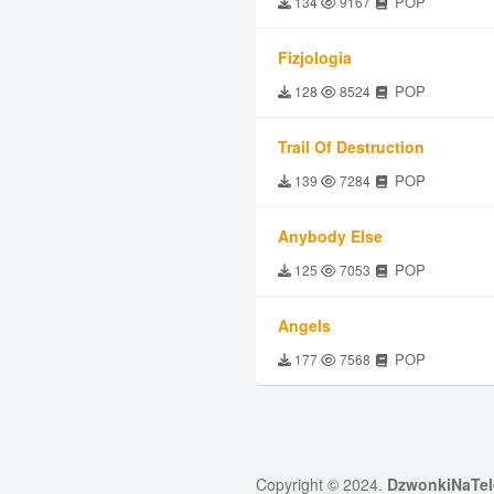
POP
134
9167
Fizjologia
POP
128
8524
Trail Of Destruction
POP
139
7284
Anybody Else
POP
125
7053
Angels
POP
177
7568
Copyright © 2024.
DzwonkiNaTel