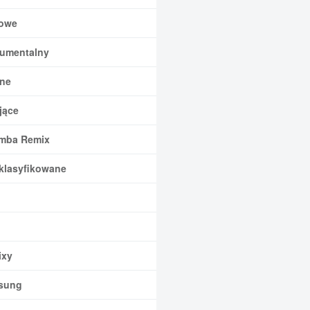
owe
rumentalny
ne
jące
mba Remix
klasyfikowane
xy
sung