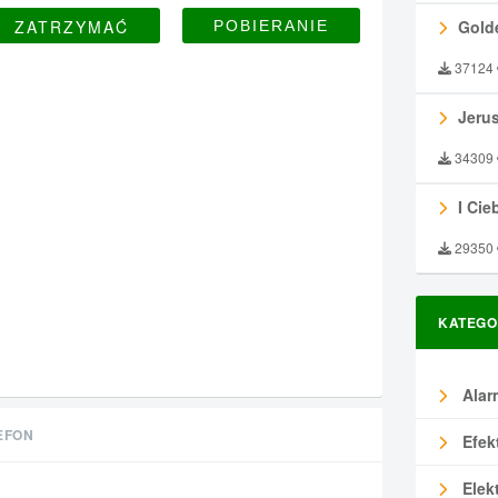
ZATRZYMAĆ
Gold
37124
Jeru
34309
I Ciebie
29350
KATEGO
Alar
EFON
Efek
Elek