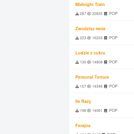
Midnight Train
POP
287
22835
Zwodzisz mnie
POP
223
16233
Ludzie z cukru
POP
130
14808
Personal Torture
POP
157
14346
Ile Razy
POP
198
14061
Ferajna