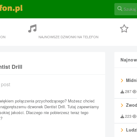
FON
NAJNOWSZE DZWONKI NA TELEFON
Najnow
ist Drill
Midni
 post
287
więkiem połączenia przychodzącego? Możesz chcieć
Zwod
najgorętszemu dzwonek Dentist Drill. Tutaj zapewniamy
okiej jakości. Dlaczego nie pobierzesz teraz tego
223
a?
Ludzi