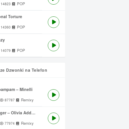
POP
14823
nal Torture
POP
14360
azy
POP
14079
sze Dzwonki na Telefon
ampam – Minelli
Remixy
87787
ger – Olivia Addams
Remixy
77974