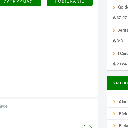
ZATRZYMAĆ
Gold
37127
Jeru
34311
I Ciebie
29354
KATEGO
Alar
EFON
Efek
Elek