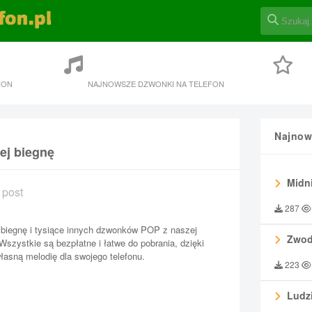
FON
NAJNOWSZE DZWONKI NA TELEFON
Najnow
ej biegnę
Midni
 post
287
j biegnę i tysiące innych dzwonków POP z naszej
Zwod
 Wszystkie są bezpłatne i łatwe do pobrania, dzięki
asną melodię dla swojego telefonu.
223
Ludzi