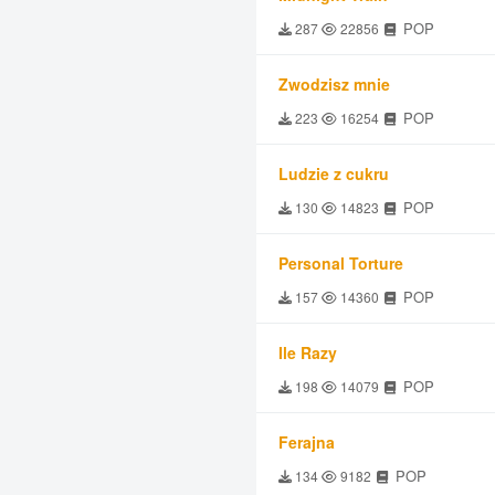
POP
287
22856
Zwodzisz mnie
POP
223
16254
Ludzie z cukru
POP
130
14823
Personal Torture
POP
157
14360
Ile Razy
POP
198
14079
Ferajna
POP
134
9182