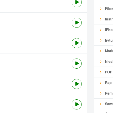
Film
Inst
iPho
Irytu
Mari
Nies
POP
Rap
Remi
Sam