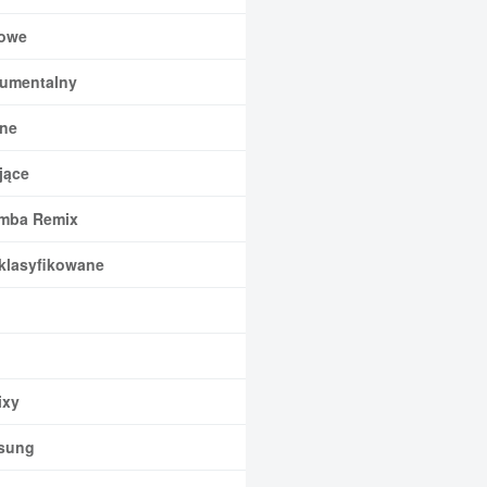
owe
rumentalny
ne
jące
mba Remix
klasyfikowane
xy
sung