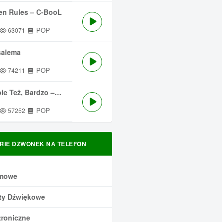
en Rules – C-BooL
POP
63071
salema
POP
74211
 Też, Bardzo – Męskie Granie
POP
57252
RIE DZWONEK NA TELEFON
mowe
ty Dźwiękowe
troniczne