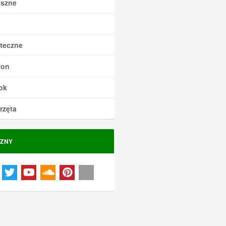
szne
teczne
fon
ok
rzęta
ZNY