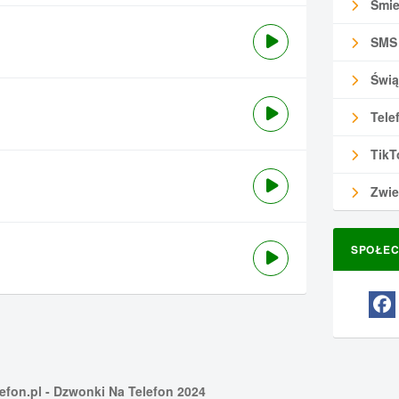
Śmie
SMS
Świą
Tele
TikT
Zwie
SPOŁEC
efon.pl
- Dzwonki Na Telefon 2024