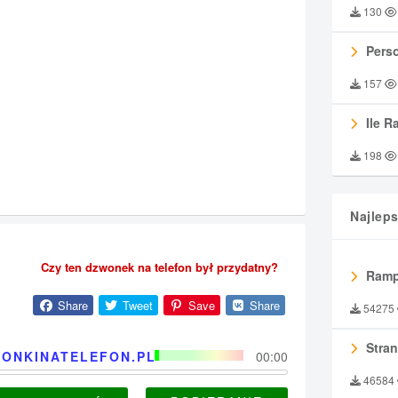
130
Perso
157
Ile R
198
Najlep
Czy ten dzwonek na telefon był przydatny?
Ramp
Share
Tweet
Save
Share
54275
Stran
ONKINATELEFON.PL
00:00
46584