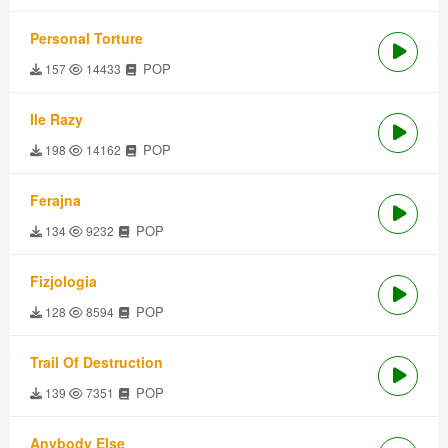
Personal Torture
POP
157
14433
Ile Razy
POP
198
14162
Ferajna
POP
134
9232
Fizjologia
POP
128
8594
Trail Of Destruction
POP
139
7351
Anybody Else