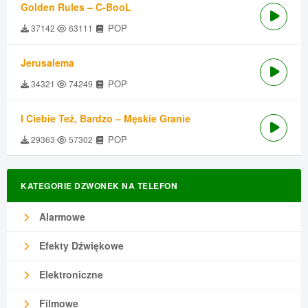
Golden Rules – C-BooL
POP
37142
63111
Jerusalema
POP
34321
74249
I Ciebie Też, Bardzo – Męskie Granie
POP
29363
57302
KATEGORIE DZWONEK NA TELEFON
Alarmowe
Efekty Dźwiękowe
Elektroniczne
Filmowe