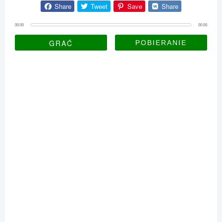
Share
Tweet
Save
Share
00:00
00:00
GRAĆ