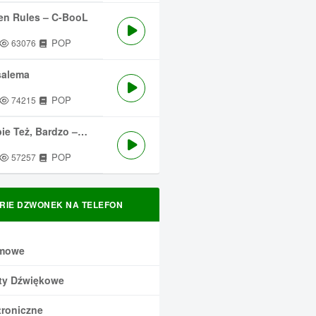
en Rules – C-BooL
POP
63076
salema
POP
74215
 Też, Bardzo – Męskie Granie
POP
57257
RIE DZWONEK NA TELEFON
mowe
ty Dźwiękowe
troniczne