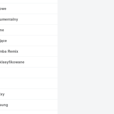
owe
rumentalny
ne
jące
mba Remix
klasyfikowane
xy
sung