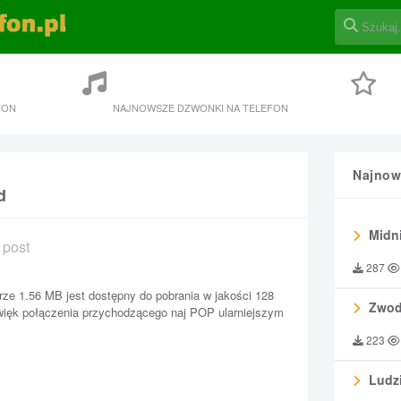
FON
NAJNOWSZE DZWONKI NA TELEFON
Najnow
d
Midni
 post
287
ze 1.56 MB jest dostępny do pobrania w jakości 128
Zwod
źwięk połączenia przychodzącego naj POP ularniejszym
223
Ludzi