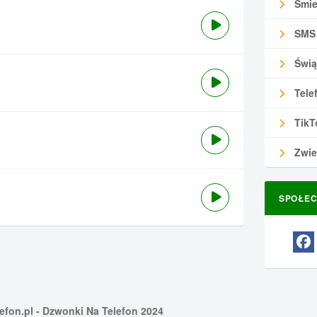
Śmie
SMS
Świą
Tele
TikT
Zwie
SPOŁEC
efon.pl
- Dzwonki Na Telefon 2024