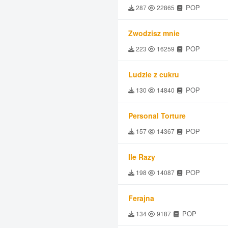
POP
287
22865
Zwodzisz mnie
POP
223
16259
Ludzie z cukru
POP
130
14840
Personal Torture
POP
157
14367
Ile Razy
POP
198
14087
Ferajna
POP
134
9187