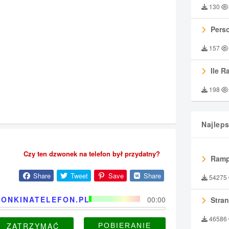
130
Perso
157
Ile R
198
Najlep
Czy ten dzwonek na telefon był przydatny?
Ramp
Share
Tweet
Save
Share
54275
ONKINATELEFON.PL
00:00
Stran
46586
ZATRZYMAĆ