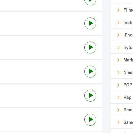
Film
Inst
iPho
Irytu
Mari
Nies
POP
Rap
Remi
Sam