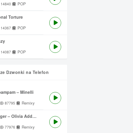
POP
14840
nal Torture
POP
14367
azy
POP
14087
sze Dzwonki na Telefon
ampam – Minelli
Remixy
87795
ger – Olivia Addams
Remixy
77976