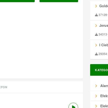
Gold
37128
Jeru
34313
I Ciebie
29354
KATEGO
Alar
EFON
Efek
Elek