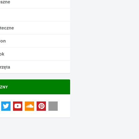
szne
teczne
fon
ok
rzęta
ZNY