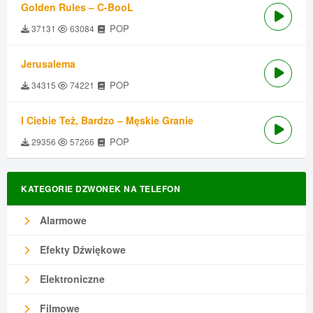
Golden Rules – C-BooL
POP
37131
63084
Jerusalema
POP
34315
74221
I Ciebie Też, Bardzo – Męskie Granie
POP
29356
57266
KATEGORIE DZWONEK NA TELEFON
Alarmowe
Efekty Dźwiękowe
Elektroniczne
Filmowe