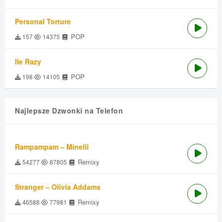
Personal Torture
POP
157
14375
Ile Razy
POP
198
14105
Najlepsze Dzwonki na Telefon
Rampampam – Minelli
Remixy
54277
87805
Stranger – Olivia Addams
Remixy
46588
77981