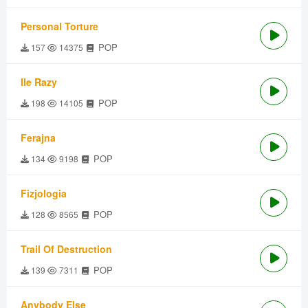
Personal Torture
POP
157
14375
Ile Razy
POP
198
14105
Ferajna
POP
134
9198
Fizjologia
POP
128
8565
Trail Of Destruction
POP
139
7311
Anybody Else