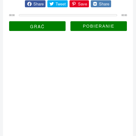
Share
Tweet
Save
Share
00:00
00:00
GRAĆ