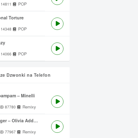
POP
14811
nal Torture
POP
14348
azy
POP
14066
sze Dzwonki na Telefon
ampam – Minelli
Remixy
87780
ger – Olivia Addams
Remixy
77967