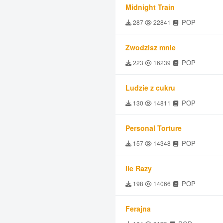
Midnight Train
POP
287
22841
Zwodzisz mnie
POP
223
16239
Ludzie z cukru
POP
130
14811
Personal Torture
POP
157
14348
Ile Razy
POP
198
14066
Ferajna