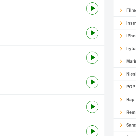
Film
Inst
iPho
Irytu
Mari
Nies
POP
Rap
Remi
Sam