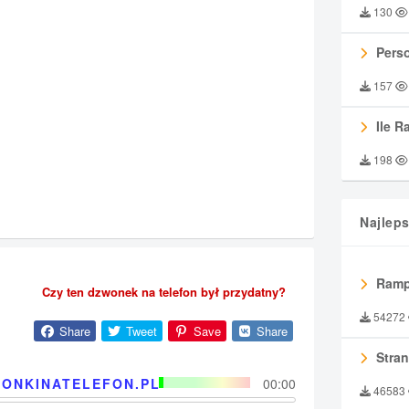
130
Perso
157
Ile R
198
Najlep
Ramp
Czy ten dzwonek na telefon był przydatny?
54272
Share
Tweet
Save
Share
Stran
ONKINATELEFON.PL
00:00
46583