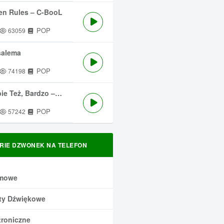
en Rules – C-BooL
POP
63059
salema
POP
74198
 Też, Bardzo – Męskie Granie
POP
57242
RIE DZWONEK NA TELEFON
mowe
ty Dźwiękowe
troniczne