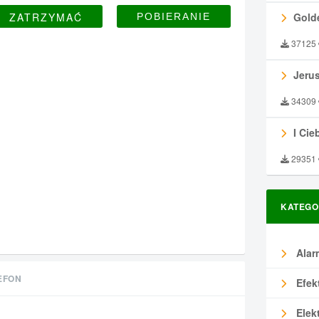
ZATRZYMAĆ
Gold
37125
Jeru
34309
I Ciebie
29351
KATEGO
Alar
EFON
Efek
Elek