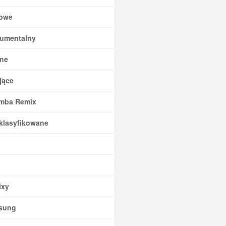
owe
rumentalny
ne
jące
mba Remix
klasyfikowane
xy
sung