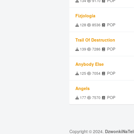
POP
134
9170
Fizjologia
POP
128
8536
Trail Of Destruction
POP
139
7286
Anybody Else
POP
125
7054
Angels
POP
177
7570
Copyright © 2024.
DzwonkiNaTel