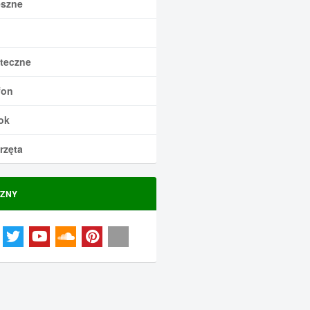
szne
teczne
fon
ok
rzęta
ZNY