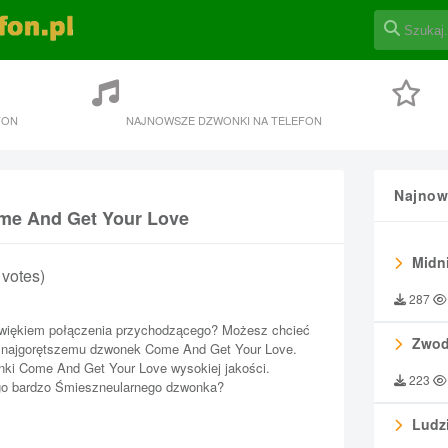
FON
NAJNOWSZE DZWONKI NA TELEFON
Najnow
ome And Get Your Love
Midni
4 votes)
287
więkiem połączenia przychodzącego? Możesz chcieć
Zwod
 najgorętszemu dzwonek Come And Get Your Love.
ki Come And Get Your Love wysokiej jakości.
223
ego bardzo Śmieszneularnego dzwonka?
Ludzi