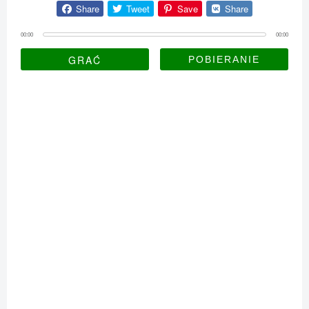
Share
Tweet
Save
Share
00:00
00:00
GRAĆ