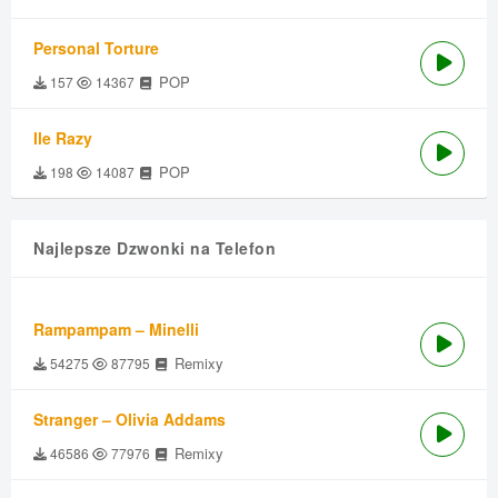
Personal Torture
POP
157
14367
Ile Razy
POP
198
14087
Najlepsze Dzwonki na Telefon
Rampampam – Minelli
Remixy
54275
87795
Stranger – Olivia Addams
Remixy
46586
77976