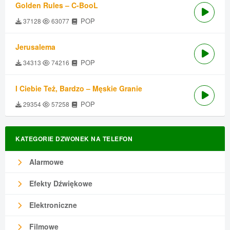
Golden Rules – C-BooL
POP
37128
63077
Jerusalema
POP
34313
74216
I Ciebie Też, Bardzo – Męskie Granie
POP
29354
57258
KATEGORIE DZWONEK NA TELEFON
Alarmowe
Efekty Dźwiękowe
Elektroniczne
Filmowe