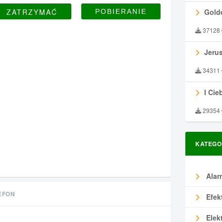
ZATRZYMAĆ
Gold
37128
Jeru
34311
I Ciebie
29354
KATEGO
Alar
EFON
Efek
Elek