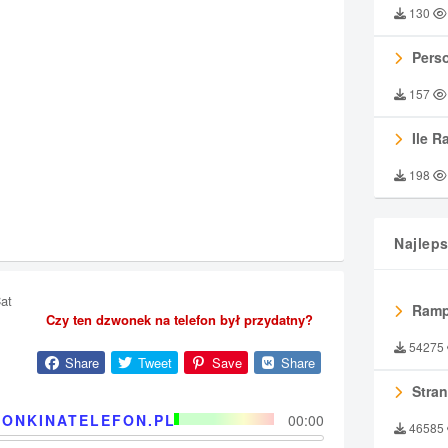
130
Perso
157
Ile R
198
Najlep
at
Ramp
Czy ten dzwonek na telefon był przydatny?
54275
Share
Tweet
Save
Share
Stran
ONKINATELEFON.PL
00:00
46585