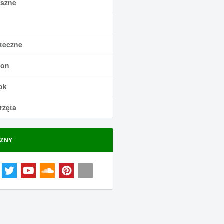
szne
teczne
fon
ok
rzęta
ZNY