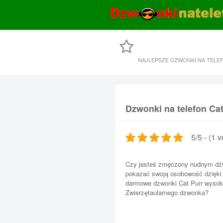
NAJLEPSZE DZWONKI NA TELE
Dzwonki na telefon Cat
5/5 - (1 v
Czy jesteś zmęczony nudnym dź
pokazać swoją osobowość dzięki
darmowe dzwonki Cat Purr wysokie
Zwierzętaularnego dzwonka?