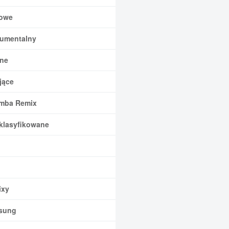
owe
rumentalny
ne
jące
mba Remix
klasyfikowane
xy
sung