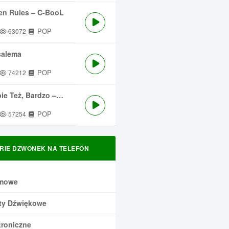
en Rules – C-BooL
POP
63072
salema
POP
74212
 Też, Bardzo – Męskie Granie
POP
57254
RIE DZWONEK NA TELEFON
mowe
ty Dźwiękowe
troniczne