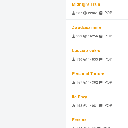
Midnight Train
POP
287
22861
Zwodzisz mnie
POP
223
16256
Ludzie z cukru
POP
130
14833
Personal Torture
POP
157
14362
Ile Razy
POP
198
14081
Ferajna