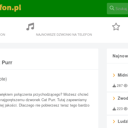
FON
NAJNOWSZE DZWONKI NA TELEFON
Najnow
 Purr
Midni
ote)
287
więkiem połączenia przychodzącego? Możesz chcieć
Zwod
 najgorętszemu dzwonek Cat Purr. Tutaj zapewniamy
j jakości. Dlaczego nie pobierzesz teraz tego bardzo
223
Ludzi