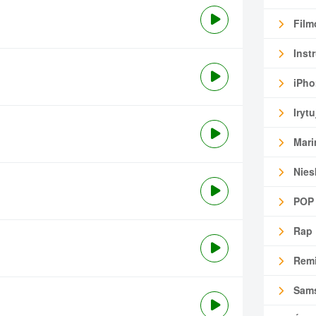
Film
Inst
iPho
Irytu
Mari
Nies
POP
Rap
Remi
Sam