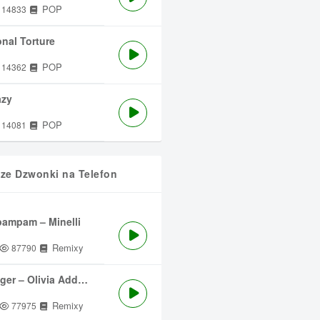
POP
14833
nal Torture
POP
14362
azy
POP
14081
sze Dzwonki na Telefon
ampam – Minelli
Remixy
87790
ger – Olivia Addams
Remixy
77975