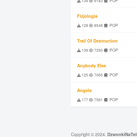
POP
134
9183
Fizjologia
POP
128
8548
Trail Of Destruction
POP
139
7293
Anybody Else
POP
125
7065
Angels
POP
177
7581
Copyright © 2024.
DzwonkiNaTel